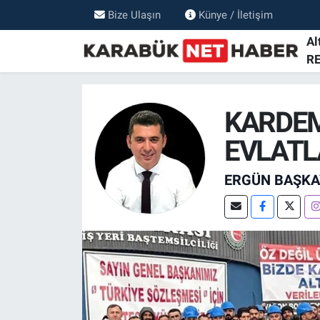
Bize Ulaşın
Künye / İletişim
Al
R
KARDEM
EVLATLA
ERGÜN BAŞKA