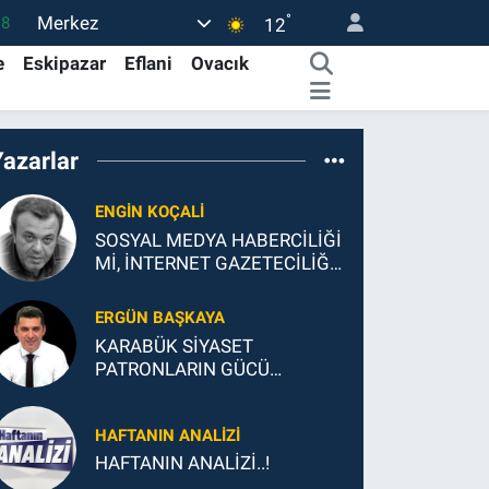
°
Merkez
18
12
32
e
Eskipazar
Eflani
Ovacık
38
0
Yazarlar
14
ENGİN KOÇALİ
.1
SOSYAL MEDYA HABERCİLİĞİ
Mİ, İNTERNET GAZETECİLİĞİ
Mİ?
ERGÜN BAŞKAYA
KARABÜK SİYASET
PATRONLARIN GÜCÜ
YEDEKLERE YETTİ
HAFTANIN ANALİZİ
HAFTANIN ANALİZİ..!