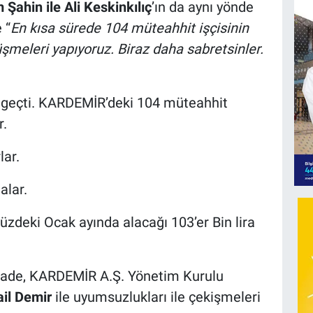
Şahin ile Ali Keskinkılıç
’ın da aynı yönde
 “
En kısa sürede 104 müteahhit işçisinin
üşmeleri yapıyoruz. Biraz daha sabretsinler.
 geçti. KARDEMİR’deki 104 müteahhit
r.
lar.
alar.
deki Ocak ayında alacağı 103’er Bin lira
irade, KARDEMİR A.Ş. Yönetim Kurulu
ail Demir
ile uyumsuzlukları ile çekişmeleri