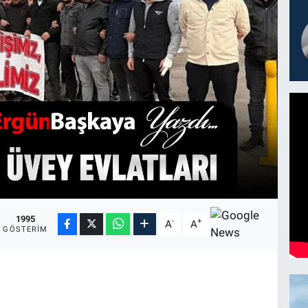
1995
-
+
A
A
GÖSTERIM