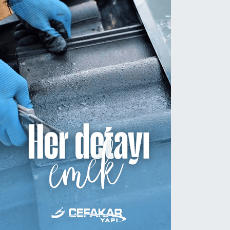
AFRANBOLU'DA BELGESEL SİNEMA
OLU GEÇİYOR