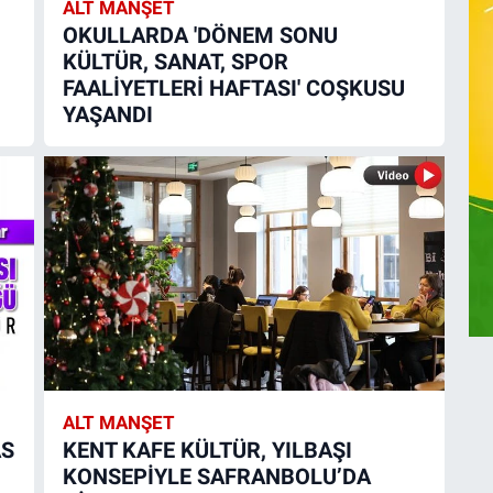
ALT MANŞET
OKULLARDA 'DÖNEM SONU
KÜLTÜR, SANAT, SPOR
FAALİYETLERİ HAFTASI' COŞKUSU
YAŞANDI
ALT MANŞET
AS
KENT KAFE KÜLTÜR, YILBAŞI
KONSEPİYLE SAFRANBOLU’DA