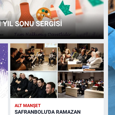
YIL SONU SERGİSİ
S
D
ALT MANŞET
SAFRANBOLU'DA RAMAZAN