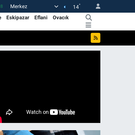
°
Merkez
18
14
32
e
Eskipazar
Eflani
Ovacık
38
59
14
87