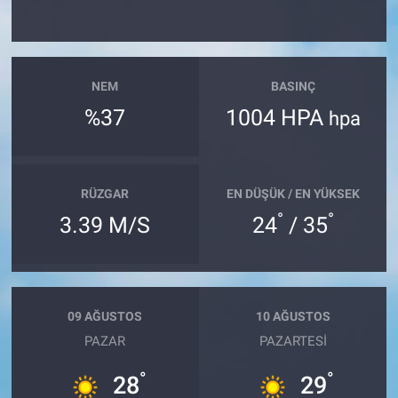
NEM
BASINÇ
%37
1004 HPA
hpa
RÜZGAR
EN DÜŞÜK / EN YÜKSEK
°
°
3.39 M/S
24
/ 35
09 AĞUSTOS
10 AĞUSTOS
PAZAR
PAZARTESI
°
°
28
29