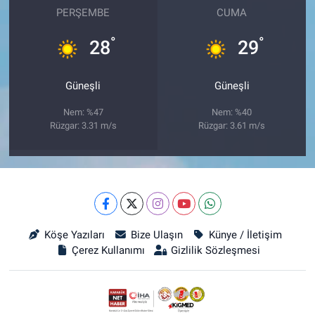
PERŞEMBE
CUMA
°
°
28
29
Güneşli
Güneşli
Nem: %47
Nem: %40
Rüzgar: 3.31 m/s
Rüzgar: 3.61 m/s
Köşe Yazıları
Bize Ulaşın
Künye / İletişim
Çerez Kullanımı
Gizlilik Sözleşmesi