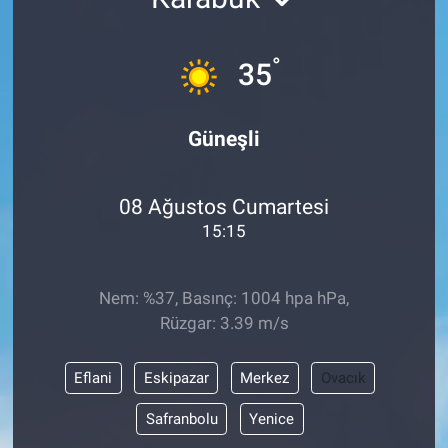
°
35
Güneşli
08 Ağustos Cumartesi
15:15
Nem: %37, Basınç: 1004 hpa hPa,
Rüzgar: 3.39 m/s
Eflani
Eskipazar
Merkez
Ovacık
Safranbolu
Yenice