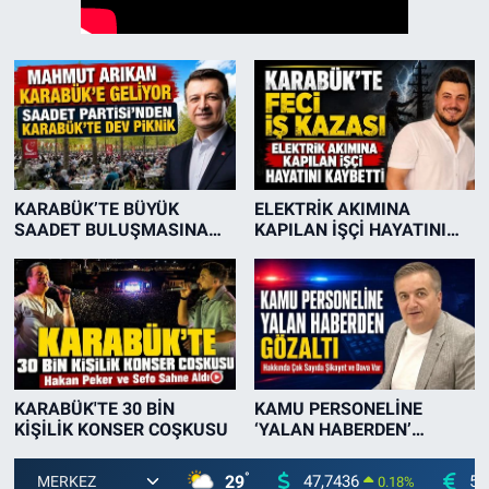
KARABÜK’TE BÜYÜK
ELEKTRİK AKIMINA
SAADET BULUŞMASINA
KAPILAN İŞÇİ HAYATINI
MAHMUT ARIKAN GELİYOR
KAYBETTİ
KARABÜK'TE 30 BİN
KAMU PERSONELİNE
KİŞİLİK KONSER COŞKUSU
‘YALAN HABERDEN’
GÖZALTI..!
°
29
47,7436
55
0.18
%