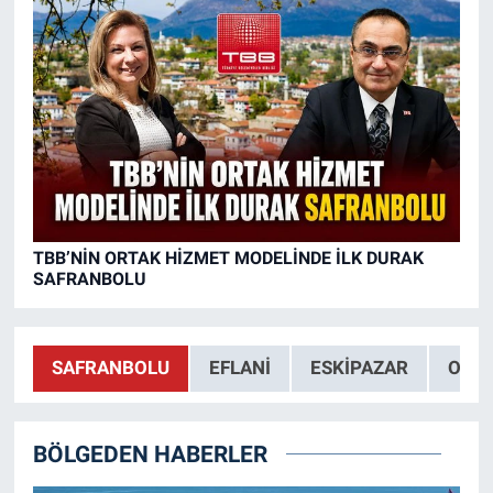
TBB’NİN ORTAK HİZMET MODELİNDE İLK DURAK
SAFRANBOLU
SAFRANBOLU
EFLANI
ESKIPAZAR
OVAC
BÖLGEDEN HABERLER