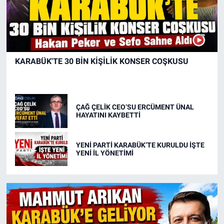
KARABÜK'TE 30 BİN KİŞİLİK KONSER COŞKUSU
ÇAĞ ÇELİK CEO’SU ERCÜMENT ÜNAL
HAYATINI KAYBETTİ
YENİ PARTİ KARABÜK’TE KURULDU İŞTE
YENİ İL YÖNETİMİ