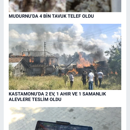
MUDURNU'DA 4 BİN TAVUK TELEF OLDU
KASTAMONU'DA 2 EV, 1 AHIR VE 1 SAMANLIK
ALEVLERE TESLİM OLDU