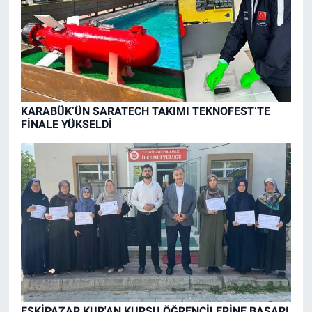
KARABÜK’ÜN SARATECH TAKIMI TEKNOFEST’TE
FİNALE YÜKSELDİ
ESKİPAZAR KUR'AN KURSU ÖĞRENCİLERİNE BAŞARI