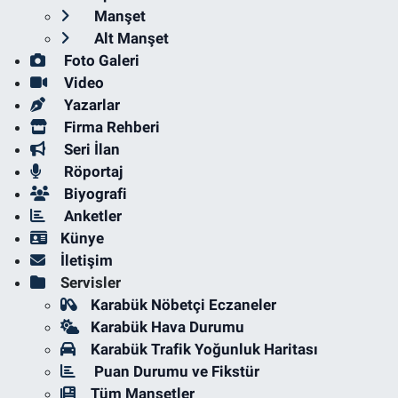
Manşet
Alt Manşet
Foto Galeri
Video
Yazarlar
Firma Rehberi
Seri İlan
Röportaj
Biyografi
Anketler
Künye
İletişim
Servisler
Karabük Nöbetçi Eczaneler
Karabük Hava Durumu
Karabük Trafik Yoğunluk Haritası
Puan Durumu ve Fikstür
Tüm Manşetler