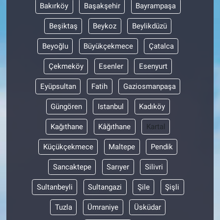
Bakırköy
Başakşehir
Bayrampaşa
Beşiktaş
Beykoz
Beylikdüzü
Beyoğlu
Büyükçekmece
Çatalca
Çekmeköy
Esenler
Esenyurt
Eyüpsultan
Fatih
Gaziosmanpaşa
Güngören
Istanbul
Kadıköy
Kağıthane
Kâğıthane
Kartal
Küçükçekmece
Maltepe
Pendik
Sancaktepe
Sarıyer
Silivri
Sultanbeyli
Sultangazi
Şile
Şişli
Tuzla
Ümraniye
Üsküdar