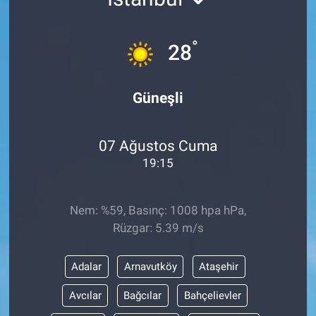
°
28
Güneşli
07 Ağustos Cuma
19:15
Nem: %59, Basınç: 1008 hpa hPa,
Rüzgar: 5.39 m/s
Adalar
Arnavutköy
Ataşehir
Avcılar
Bağcılar
Bahçelievler