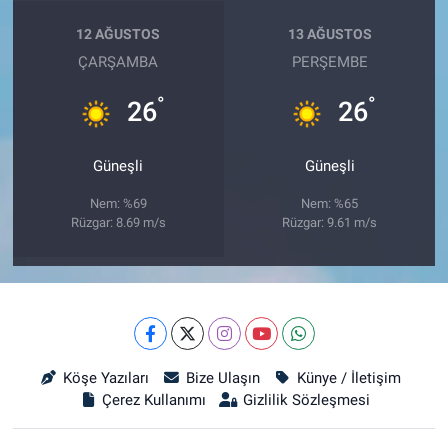
12 AĞUSTOS
13 AĞUSTOS
ÇARŞAMBA
PERŞEMBE
°
°
26
26
Güneşli
Güneşli
Nem: %69
Nem: %65
Rüzgar: 8.69 m/s
Rüzgar: 9.61 m/s
Köşe Yazıları
Bize Ulaşın
Künye / İletişim
Çerez Kullanımı
Gizlilik Sözleşmesi