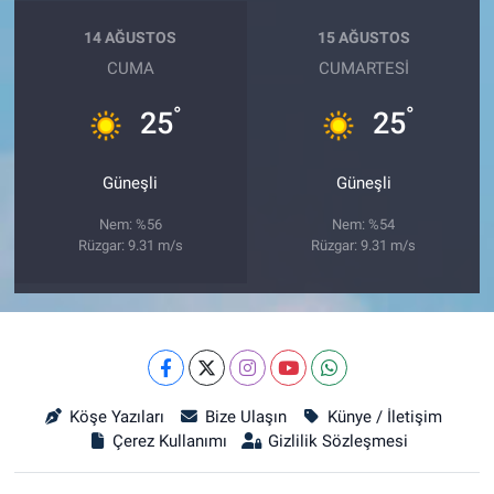
14 AĞUSTOS
15 AĞUSTOS
CUMA
CUMARTESI
°
°
25
25
Güneşli
Güneşli
Nem: %56
Nem: %54
Rüzgar: 9.31 m/s
Rüzgar: 9.31 m/s
Köşe Yazıları
Bize Ulaşın
Künye / İletişim
Çerez Kullanımı
Gizlilik Sözleşmesi