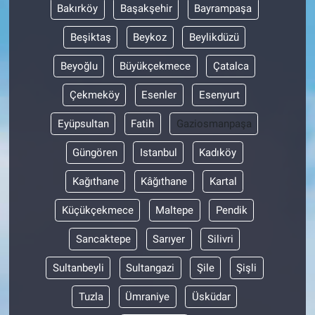
Bakırköy
Başakşehir
Bayrampaşa
Beşiktaş
Beykoz
Beylikdüzü
Beyoğlu
Büyükçekmece
Çatalca
Çekmeköy
Esenler
Esenyurt
Eyüpsultan
Fatih
Gaziosmanpaşa
Güngören
Istanbul
Kadıköy
Kağıthane
Kâğıthane
Kartal
Küçükçekmece
Maltepe
Pendik
Sancaktepe
Sarıyer
Silivri
Sultanbeyli
Sultangazi
Şile
Şişli
Tuzla
Ümraniye
Üsküdar