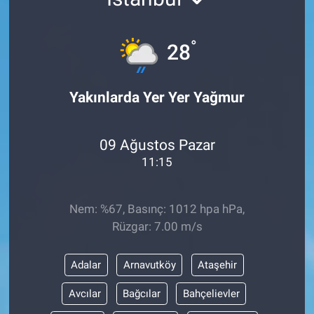
°
28
Yakınlarda Yer Yer Yağmur
09 Ağustos Pazar
11:15
Nem: %67, Basınç: 1012 hpa hPa,
Rüzgar: 7.00 m/s
Adalar
Arnavutköy
Ataşehir
Avcılar
Bağcılar
Bahçelievler