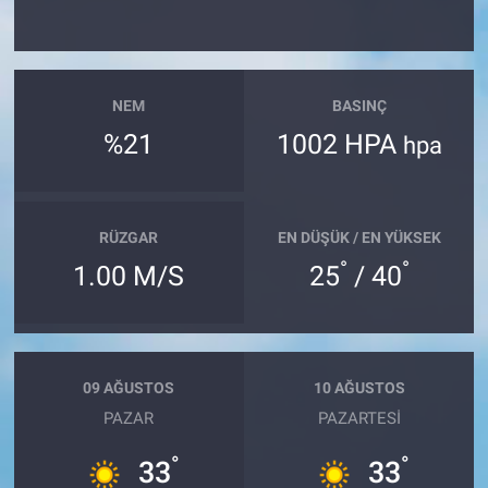
NEM
BASINÇ
%21
1002 HPA
hpa
RÜZGAR
EN DÜŞÜK / EN YÜKSEK
°
°
1.00 M/S
25
/ 40
09 AĞUSTOS
10 AĞUSTOS
PAZAR
PAZARTESI
°
°
33
33