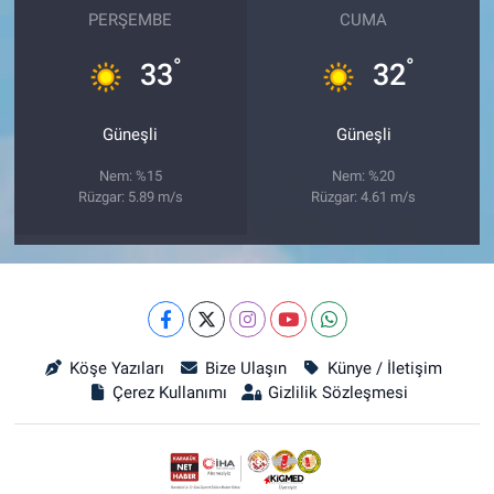
PERŞEMBE
CUMA
°
°
33
32
Güneşli
Güneşli
Nem: %15
Nem: %20
Rüzgar: 5.89 m/s
Rüzgar: 4.61 m/s
Köşe Yazıları
Bize Ulaşın
Künye / İletişim
Çerez Kullanımı
Gizlilik Sözleşmesi