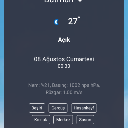
°
27
Açık
08 Ağustos Cumartesi
00:30
Nem: %21, Basınç: 1002 hpa hPa,
Rüzgar: 1.00 m/s
Beşiri
Gercüş
Hasankeyf
Kozluk
Merkez
Sason