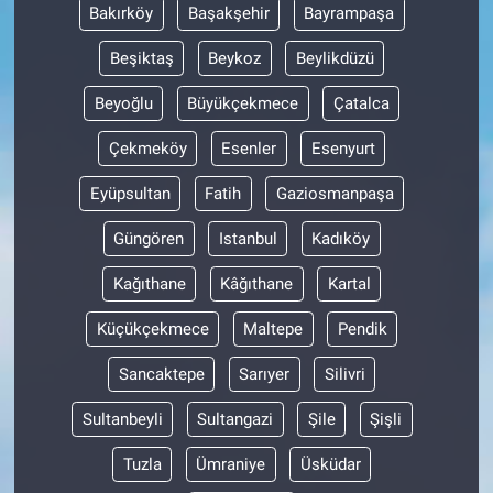
Bakırköy
Başakşehir
Bayrampaşa
Beşiktaş
Beykoz
Beylikdüzü
Beyoğlu
Büyükçekmece
Çatalca
Çekmeköy
Esenler
Esenyurt
Eyüpsultan
Fatih
Gaziosmanpaşa
Güngören
Istanbul
Kadıköy
Kağıthane
Kâğıthane
Kartal
Küçükçekmece
Maltepe
Pendik
Sancaktepe
Sarıyer
Silivri
Sultanbeyli
Sultangazi
Şile
Şişli
Tuzla
Ümraniye
Üsküdar