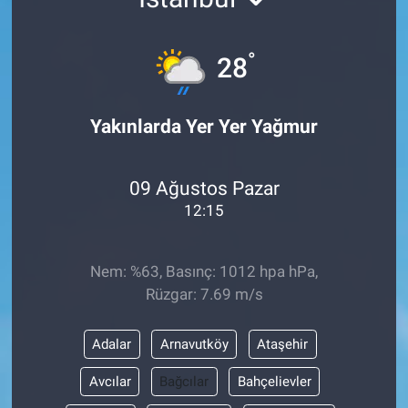
°
28
Yakınlarda Yer Yer Yağmur
09 Ağustos Pazar
12:15
Nem: %63, Basınç: 1012 hpa hPa,
Rüzgar: 7.69 m/s
Adalar
Arnavutköy
Ataşehir
Avcılar
Bağcılar
Bahçelievler