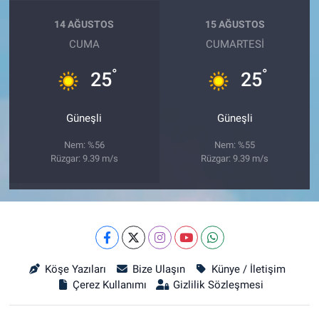
14 AĞUSTOS
15 AĞUSTOS
CUMA
CUMARTESI
°
°
25
25
Güneşli
Güneşli
Nem: %56
Nem: %55
Rüzgar: 9.39 m/s
Rüzgar: 9.39 m/s
Köşe Yazıları
Bize Ulaşın
Künye / İletişim
Çerez Kullanımı
Gizlilik Sözleşmesi