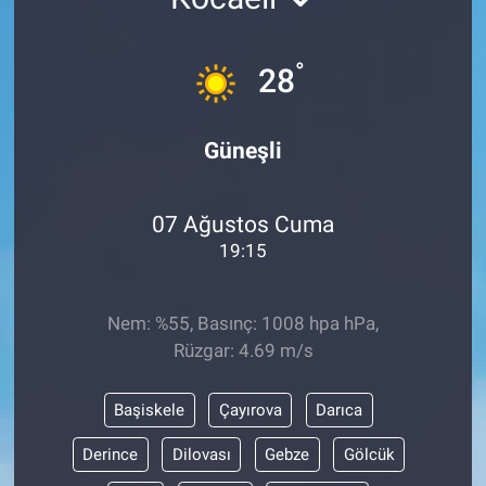
°
28
Güneşli
07 Ağustos Cuma
19:15
Nem: %55, Basınç: 1008 hpa hPa,
Rüzgar: 4.69 m/s
Başiskele
Çayırova
Darıca
Derince
Dilovası
Gebze
Gölcük