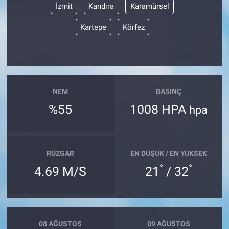
İzmit
Kandıra
Karamürsel
Kartepe
Körfez
NEM
BASINÇ
%55
1008 HPA
hpa
RÜZGAR
EN DÜŞÜK / EN YÜKSEK
°
°
4.69 M/S
21
/ 32
08 AĞUSTOS
09 AĞUSTOS