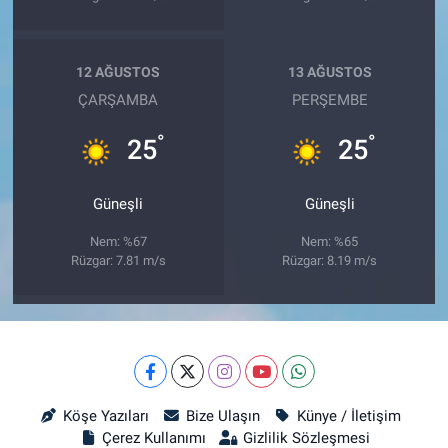
12 AĞUSTOS
13 AĞUSTOS
ÇARŞAMBA
PERŞEMBE
°
°
25
25
Güneşli
Güneşli
Nem: %67
Nem: %65
Rüzgar: 7.81 m/s
Rüzgar: 8.19 m/s
Köşe Yazıları
Bize Ulaşın
Künye / İletişim
Çerez Kullanımı
Gizlilik Sözleşmesi