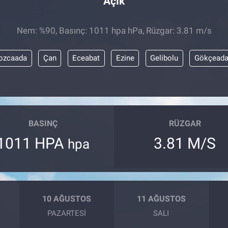
Açık
Nem: %90, Basınç: 1011 hpa hPa, Rüzgar: 3.81 m/s
ozcaada
Çan
Eceabat
Ezine
Gelibolu
Gökçead
BASINÇ
RÜZGAR
1011 HPA
3.81 M/S
hpa
10 AĞUSTOS
11 AĞUSTOS
PAZARTESI
SALI