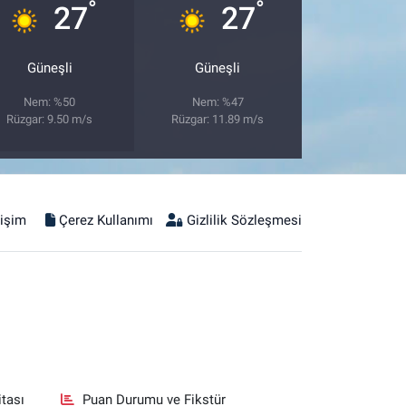
°
°
27
27
Güneşli
Güneşli
Nem: %50
Nem: %47
Rüzgar: 9.50 m/s
Rüzgar: 11.89 m/s
tişim
Çerez Kullanımı
Gizlilik Sözleşmesi
tası
Puan Durumu ve Fikstür