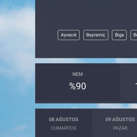
Ayvacık
Bayramiç
Biga
B
NEM
%90
08 AĞUSTOS
09 AĞUSTOS
CUMARTESI
PAZAR