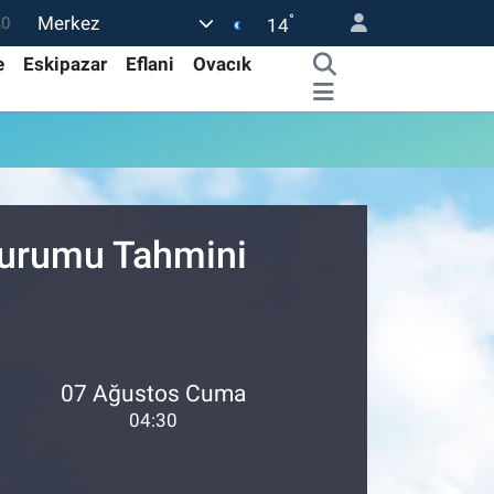
°
Merkez
0
14
08
e
Eskipazar
Eflani
Ovacık
0
45
0
63
Durumu Tahmini
07 Ağustos Cuma
04:30