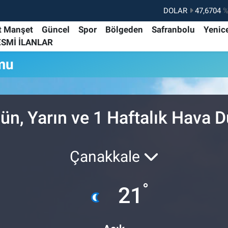
DOLAR
47,6704
%
EURO
55,0406
%-0.
t Manşet
Güncel
Spor
Bölgeden
Safranbolu
Yenic
ESMİ İLANLAR
STERLİN
64,2143
%
mu
GRAM ALTIN
6510.40
%0.
BİST100
13.799
%7
BITCOIN
64.225,61
%-0.
n, Yarın ve 1 Haftalık Hava 
Çanakkale
°
21