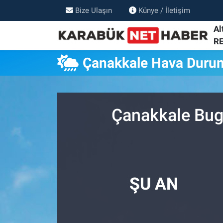
Bize Ulaşın
Künye / İletişim
Al
R
Çanakkale Hava Duru
Çanakkale Bugü
ŞU AN