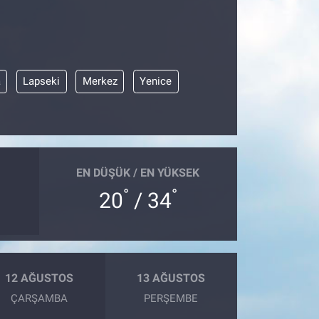
a
Lapseki
Merkez
Yenice
EN DÜŞÜK / EN YÜKSEK
°
°
20
/ 34
12 AĞUSTOS
13 AĞUSTOS
ÇARŞAMBA
PERŞEMBE