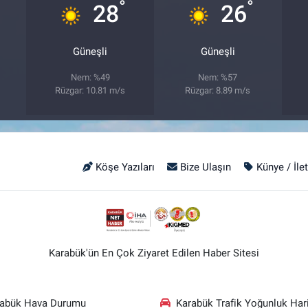
°
°
28
26
Güneşli
Güneşli
Nem: %49
Nem: %57
Rüzgar: 10.81 m/s
Rüzgar: 8.89 m/s
Köşe Yazıları
Bize Ulaşın
Künye / İle
Karabük'ün En Çok Ziyaret Edilen Haber Sitesi
rabük Hava Durumu
Karabük Trafik Yoğunluk Hari