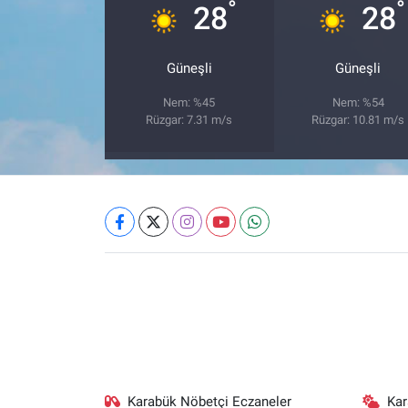
°
°
28
28
Güneşli
Güneşli
Nem: %45
Nem: %54
Rüzgar: 7.31 m/s
Rüzgar: 10.81 m/s
Karabük Nöbetçi Eczaneler
Ka