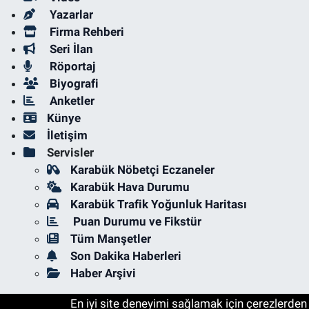
Yazarlar
Firma Rehberi
Seri İlan
Röportaj
Biyografi
Anketler
Künye
İletişim
Servisler
Karabük Nöbetçi Eczaneler
Karabük Hava Durumu
Karabük Trafik Yoğunluk Haritası
Puan Durumu ve Fikstür
Tüm Manşetler
Son Dakika Haberleri
Haber Arşivi
En iyi site deneyimi sağlamak için çerezlerden f