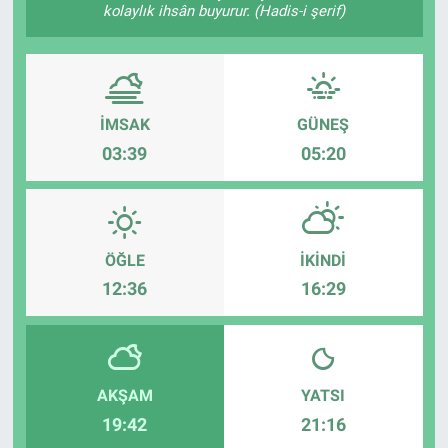
kolaylık ihsân buyurur. (Hadis-i şerif)
İMSAK
GÜNEŞ
03:39
05:20
ÖĞLE
İKINDI
12:36
16:29
AKŞAM
YATSI
19:42
21:16