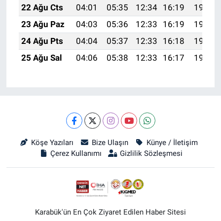
22 Ağu Cts
04:01
05:35
12:34
16:19
19:22
23 Ağu Paz
04:03
05:36
12:33
16:19
19:20
24 Ağu Pts
04:04
05:37
12:33
16:18
19:19
25 Ağu Sal
04:06
05:38
12:33
16:17
19:17
Köşe Yazıları
Bize Ulaşın
Künye / İletişim
Çerez Kullanımı
Gizlilik Sözleşmesi
Karabük'ün En Çok Ziyaret Edilen Haber Sitesi