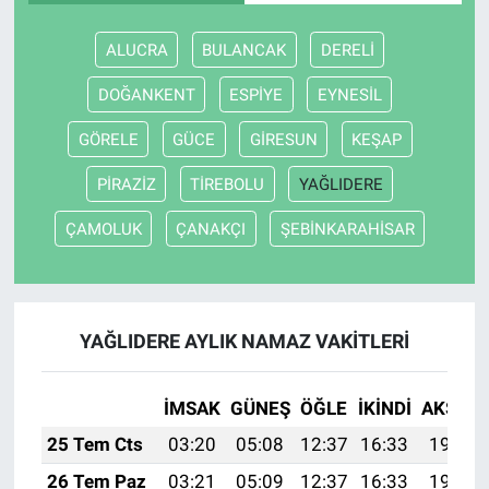
ALUCRA
BULANCAK
DERELİ
DOĞANKENT
ESPİYE
EYNESİL
GÖRELE
GÜCE
GİRESUN
KEŞAP
PİRAZİZ
TİREBOLU
YAĞLIDERE
ÇAMOLUK
ÇANAKÇI
ŞEBİNKARAHİSAR
YAĞLIDERE AYLIK NAMAZ VAKITLERI
İMSAK
GÜNEŞ
ÖĞLE
İKINDI
AKŞAM
25 Tem Cts
03:20
05:08
12:37
16:33
19:56
26 Tem Paz
03:21
05:09
12:37
16:33
19:55