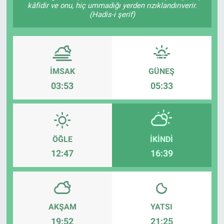
kâfidir ve onu, hiç ummadığı yerden rızıklandırıverir.
(Hadis-i şerif)
İMSAK
GÜNEŞ
03:53
05:33
ÖĞLE
İKINDI
12:47
16:39
AKŞAM
YATSI
19:52
21:25