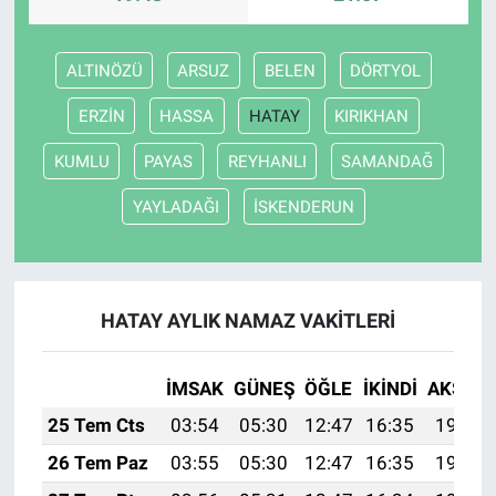
ALTINÖZÜ
ARSUZ
BELEN
DÖRTYOL
ERZİN
HASSA
HATAY
KIRIKHAN
KUMLU
PAYAS
REYHANLI
SAMANDAĞ
YAYLADAĞI
İSKENDERUN
HATAY AYLIK NAMAZ VAKITLERI
İMSAK
GÜNEŞ
ÖĞLE
İKINDI
AKŞAM
25 Tem Cts
03:54
05:30
12:47
16:35
19:54
26 Tem Paz
03:55
05:30
12:47
16:35
19:54