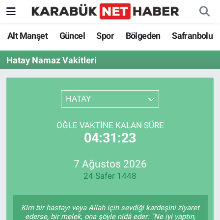
Alt Manşet
Güncel
Spor
Bölgeden
Safranbolu
Hatay Namaz Vakitleri
HATAY
ÖĞLE VAKTINE KALAN SÜRE
04:31:23
7 Ağustos 2026
24 Safer 1448
Kim bir hastayı veya Allah için sevdiği kardeşini ziyaret
ederse, bir melek, ona şöyle nidâ eder: "Ne iyi yaptın,