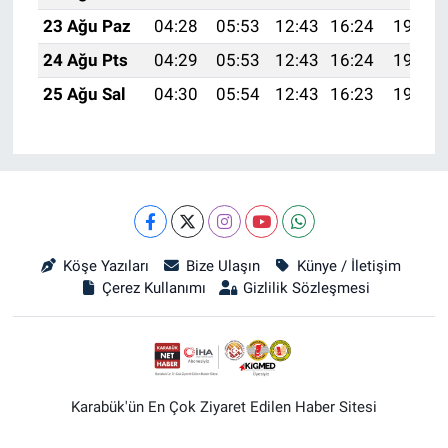
23 Ağu Paz
04:28
05:53
12:43
16:24
19:24
24 Ağu Pts
04:29
05:53
12:43
16:24
19:22
25 Ağu Sal
04:30
05:54
12:43
16:23
19:21
Köşe Yazıları
Bize Ulaşın
Künye / İletişim
Çerez Kullanımı
Gizlilik Sözleşmesi
Karabük'ün En Çok Ziyaret Edilen Haber Sitesi