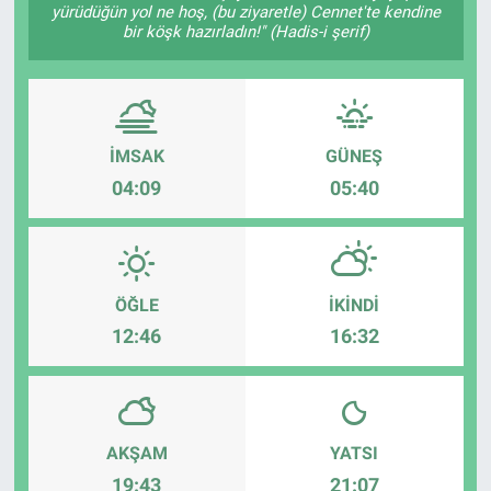
yürüdüğün yol ne hoş, (bu ziyaretle) Cennet'te kendine
bir köşk hazırladın!" (Hadis-i şerif)
İMSAK
GÜNEŞ
04:09
05:40
ÖĞLE
İKINDI
12:46
16:32
AKŞAM
YATSI
19:43
21:07