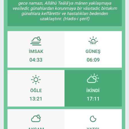
gece namazı, Allâhü Teâlâ'ya mânen yaklaşmaya
vesîledir, günahlardan korunmaya bir vâsıtadır, birtakım
günahlara keffârettir ve hastalıkları bedenden
uzaklaştırır. (Hadis-i şerif)
İMSAK
GÜNEŞ
04:33
06:09
ÖĞLE
İKINDI
13:21
17:11