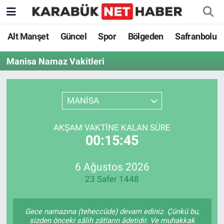
Alt Manşet
Güncel
Spor
Bölgeden
Safranbolu
Manisa Namaz Vakitleri
MANİSA
AKŞAM VAKTINE KALAN SÜRE
00:15:45
6 Ağustos 2026
23 Safer 1448
Gece namazına (teheccüde) devam ediniz. Çünkü bu,
sizden önceki sâlih zâtların âdetidir. Ve muhakkak