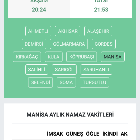
AKŞAM
YATSI
20:24
21:53
AHMETLİ
AKHİSAR
ALAŞEHİR
DEMİRCİ
GÖLMARMARA
GÖRDES
KIRKAĞAÇ
KULA
KÖPRÜBAŞI
MANİSA
SALİHLİ
SARIGÖL
SARUHANLI
SELENDİ
SOMA
TURGUTLU
MANİSA AYLIK NAMAZ VAKITLERI
İMSAK
GÜNEŞ
ÖĞLE
İKINDI
AKŞAM