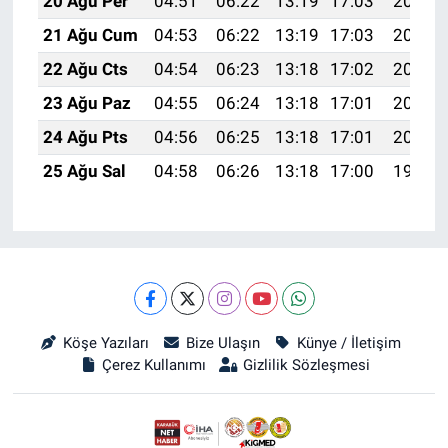
20 Ağu Per
04:51
06:22
13:19
17:03
20:06
21 Ağu Cum
04:53
06:22
13:19
17:03
20:05
22 Ağu Cts
04:54
06:23
13:18
17:02
20:03
23 Ağu Paz
04:55
06:24
13:18
17:01
20:02
24 Ağu Pts
04:56
06:25
13:18
17:01
20:01
25 Ağu Sal
04:58
06:26
13:18
17:00
19:59
Köşe Yazıları
Bize Ulaşın
Künye / İletişim
Çerez Kullanımı
Gizlilik Sözleşmesi