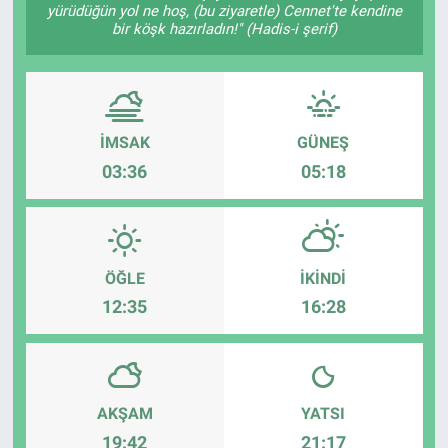
yürüdüğün yol ne hoş, (bu ziyaretle) Cennet'te kendine
bir köşk hazırladın!" (Hadis-i şerif)
İMSAK
GÜNEŞ
03:36
05:18
ÖĞLE
İKINDI
12:35
16:28
AKŞAM
YATSI
19:42
21:17