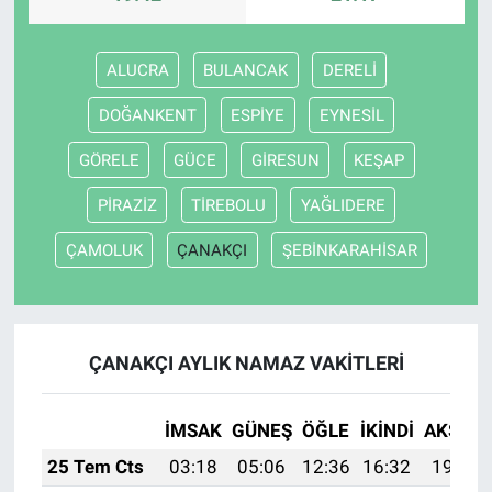
ALUCRA
BULANCAK
DERELİ
DOĞANKENT
ESPİYE
EYNESİL
GÖRELE
GÜCE
GİRESUN
KEŞAP
PİRAZİZ
TİREBOLU
YAĞLIDERE
ÇAMOLUK
ÇANAKÇI
ŞEBİNKARAHİSAR
ÇANAKÇI AYLIK NAMAZ VAKITLERI
İMSAK
GÜNEŞ
ÖĞLE
İKINDI
AKŞAM
25 Tem Cts
03:18
05:06
12:36
16:32
19:55