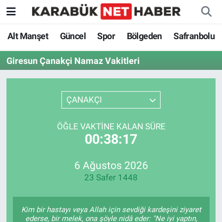
Alt Manşet
Güncel
Spor
Bölgeden
Safranbolu
Giresun Çanakçi Namaz Vakitleri
ÇANAKÇI
ÖĞLE VAKTINE KALAN SÜRE
00:38:17
6 Ağustos 2026
23 Safer 1448
Kim bir hastayı veya Allah için sevdiği kardeşini ziyaret
ederse, bir melek, ona şöyle nidâ eder: "Ne iyi yaptın,