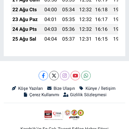
22 Ağu Cts
04:00
05:34
12:32
16:18
19:21
23 Ağu Paz
04:01
05:35
12:32
16:17
19:19
24 Ağu Pts
04:03
05:36
12:32
16:16
19:18
25 Ağu Sal
04:04
05:37
12:31
16:15
19:16
Köşe Yazıları
Bize Ulaşın
Künye / İletişim
Çerez Kullanımı
Gizlilik Sözleşmesi
Karabük'ün En Çok Ziyaret Edilen Haber Sitesi