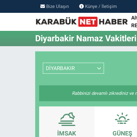
Bize Ulaşın
Künye / İletişim
Al
R
Diyarbakir Namaz Vakitleri
DİYARBAKIR
Rabbinizi devamlı zikrediniz ve n
İMSAK
GÜNEŞ