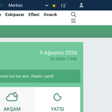
°
Merkez
18
12
32
e
Eskipazar
Eflani
Ovacık
38
0
14
.1
9 Ağustos 2026
26 Safer 1448
izi kat kat verir. (Hadis-i şerif)
AKŞAM
YATSI