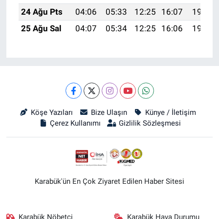
24 Ağu Pts
04:06
05:33
12:25
16:07
19:07
25 Ağu Sal
04:07
05:34
12:25
16:06
19:05
Köşe Yazıları
Bize Ulaşın
Künye / İletişim
Çerez Kullanımı
Gizlilik Sözleşmesi
Karabük'ün En Çok Ziyaret Edilen Haber Sitesi
Karabük Nöbetçi
Karabük Hava Durumu