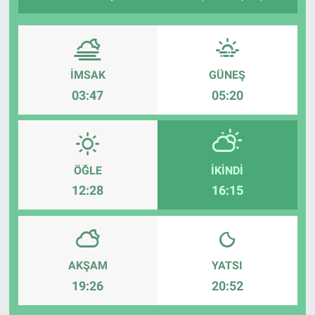
İMSAK
GÜNEŞ
03:47
05:20
ÖĞLE
İKINDI
12:28
16:15
AKŞAM
YATSI
19:26
20:52