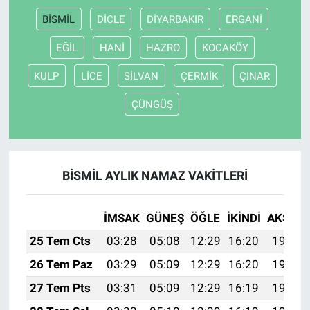
BİSMİL
DİCLE
DİYARBAKIR
ERGANİ
EĞİL
HANİ
HAZRO
KOCAKÖY
KULP
LİCE
SİLVAN
ÇERMİK
ÇINAR
ÇÜNGÜŞ
BİSMİL AYLIK NAMAZ VAKITLERI
İMSAK
GÜNEŞ
ÖĞLE
İKINDI
AKŞAM
25 Tem Cts
03:28
05:08
12:29
16:20
19:40
26 Tem Paz
03:29
05:09
12:29
16:20
19:39
27 Tem Pts
03:31
05:09
12:29
16:19
19:39