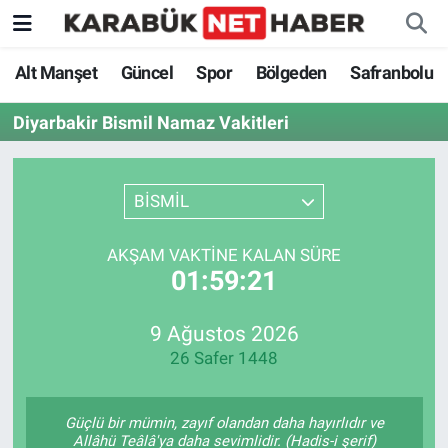
Alt Manşet
Güncel
Spor
Bölgeden
Safranbolu
Diyarbakir Bismil Namaz Vakitleri
BİSMİL
AKŞAM VAKTINE KALAN SÜRE
01:59:21
9 Ağustos 2026
26 Safer 1448
Güçlü bir mümin, zayıf olandan daha hayırlıdır ve
Allâhü Teâlâ'ya daha sevimlidir. (Hadis-i şerif)