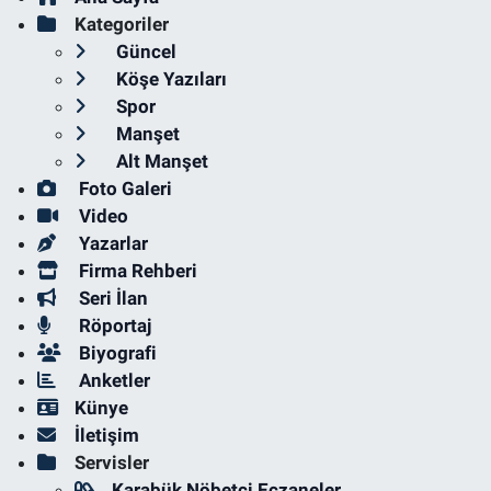
Kategoriler
Güncel
Köşe Yazıları
Spor
Manşet
Alt Manşet
Foto Galeri
Video
Yazarlar
Firma Rehberi
Seri İlan
Röportaj
Biyografi
Anketler
Künye
İletişim
Servisler
Karabük Nöbetçi Eczaneler