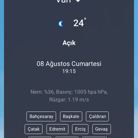
°
24
Açık
08 Ağustos Cumartesi
19:15
Nem: %36, Basınç: 1005 hpa hPa,
Rüzgar: 1.19 m/s
Bahçesaray
Başkale
Çaldıran
Çatak
Edremit
Erciş
Gevaş