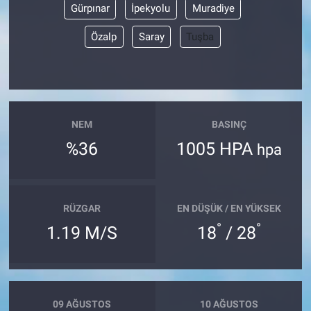
Gürpınar
İpekyolu
Muradiye
Özalp
Saray
Tuşba
NEM
BASINÇ
%36
1005 HPA
hpa
RÜZGAR
EN DÜŞÜK / EN YÜKSEK
°
°
1.19 M/S
18
/ 28
09 AĞUSTOS
10 AĞUSTOS