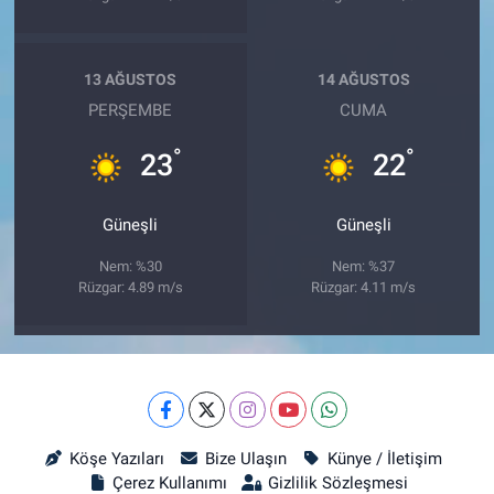
13 AĞUSTOS
14 AĞUSTOS
PERŞEMBE
CUMA
°
°
23
22
Güneşli
Güneşli
Nem: %30
Nem: %37
Rüzgar: 4.89 m/s
Rüzgar: 4.11 m/s
Köşe Yazıları
Bize Ulaşın
Künye / İletişim
Çerez Kullanımı
Gizlilik Sözleşmesi