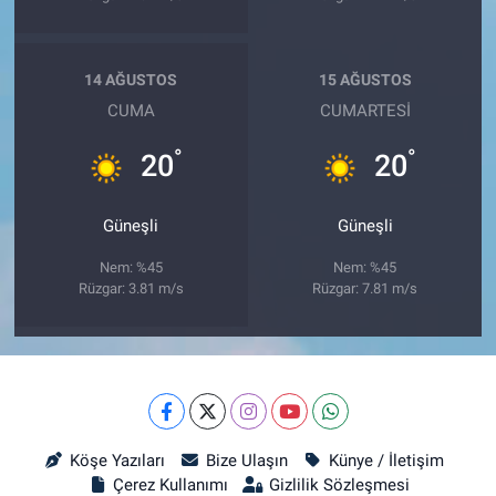
14 AĞUSTOS
15 AĞUSTOS
CUMA
CUMARTESI
°
°
20
20
Güneşli
Güneşli
Nem: %45
Nem: %45
Rüzgar: 3.81 m/s
Rüzgar: 7.81 m/s
Köşe Yazıları
Bize Ulaşın
Künye / İletişim
Çerez Kullanımı
Gizlilik Sözleşmesi