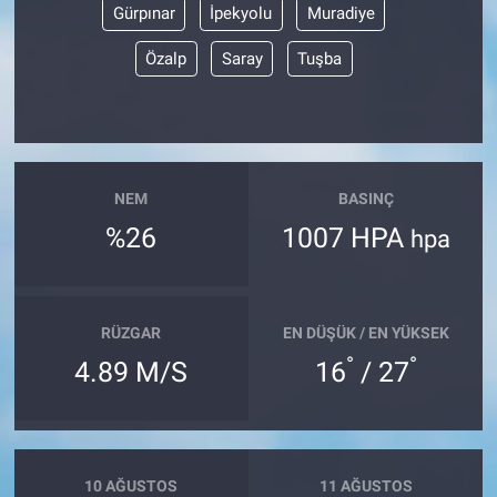
Gürpınar
İpekyolu
Muradiye
Özalp
Saray
Tuşba
NEM
BASINÇ
%26
1007 HPA
hpa
RÜZGAR
EN DÜŞÜK / EN YÜKSEK
°
°
4.89 M/S
16
/ 27
10 AĞUSTOS
11 AĞUSTOS