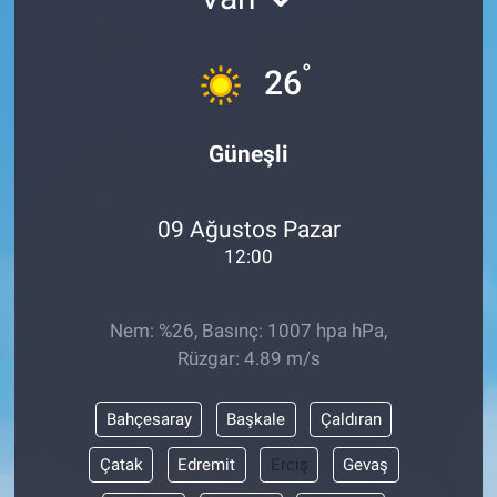
°
26
Güneşli
09 Ağustos Pazar
12:00
Nem: %26, Basınç: 1007 hpa hPa,
Rüzgar: 4.89 m/s
Bahçesaray
Başkale
Çaldıran
Çatak
Edremit
Erciş
Gevaş