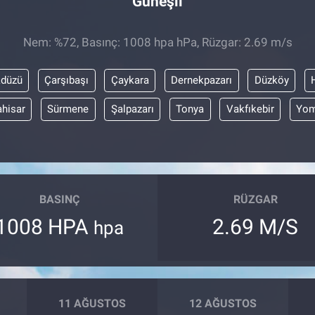
Güneşli
Nem: %72, Basınç: 1008 hpa hPa, Rüzgar: 2.69 m/s
kdüzü
Çarşıbaşı
Çaykara
Dernekpazarı
Düzköy
ahisar
Sürmene
Şalpazarı
Tonya
Vakfıkebir
Yom
BASINÇ
RÜZGAR
1008 HPA
2.69 M/S
hpa
11 AĞUSTOS
12 AĞUSTOS