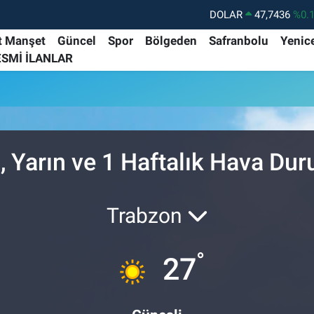
DOLAR
47,7436
%0.
EURO
55,2510
%0.
t Manşet
Güncel
Spor
Bölgeden
Safranbolu
Yenic
ESMİ İLANLAR
STERLİN
64,4811
%0.
GRAM ALTIN
6660.55
%0.
BİST100
13.779
%-
BITCOIN
64.959,79
%1.
, Yarın ve 1 Haftalık Hava Du
Trabzon
°
27