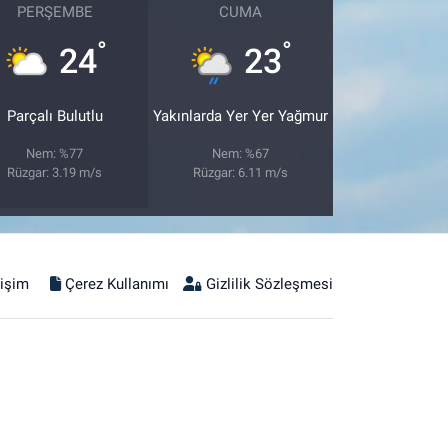
PERŞEMBE
CUMA
°
°
24
23
Parçalı Bulutlu
Yakınlarda Yer Yer Yağmur
Nem: %77
Nem: %67
Rüzgar: 3.19 m/s
Rüzgar: 6.11 m/s
tişim
Çerez Kullanımı
Gizlilik Sözleşmesi