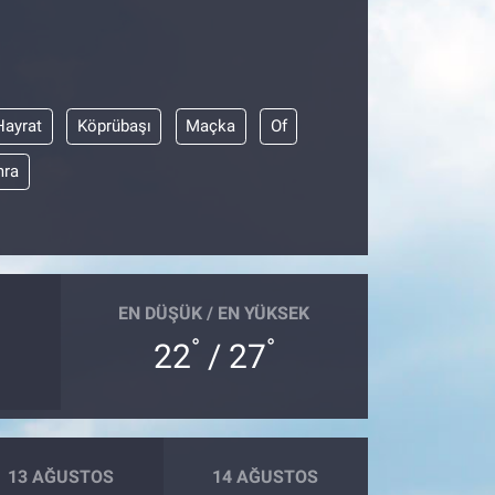
Hayrat
Köprübaşı
Maçka
Of
ra
EN DÜŞÜK / EN YÜKSEK
°
°
22
/ 27
13 AĞUSTOS
14 AĞUSTOS