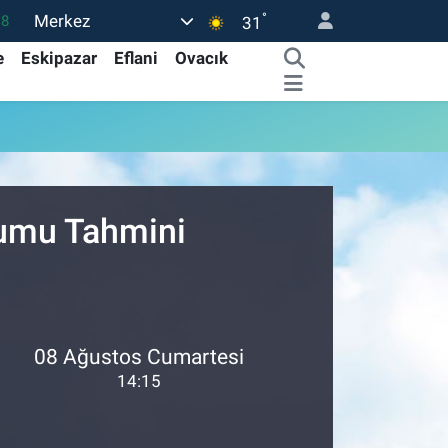
°
Merkez
18
31
32
e
Eskipazar
Eflani
Ovacık
38
03
14
11
rumu Tahmini
08 Ağustos Cumartesi
14:15