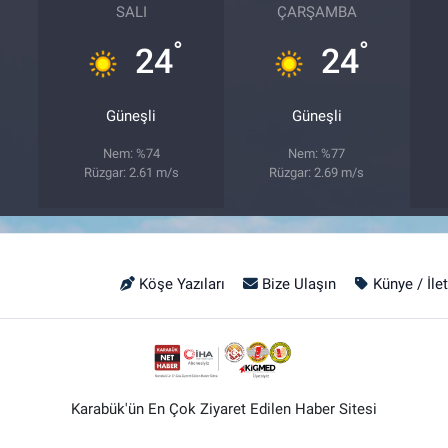
SALI
ÇARŞAMBA
°
°
24
24
Güneşli
Güneşli
Nem: %74
Nem: %77
Rüzgar: 2.61 m/s
Rüzgar: 2.69 m/s
Köşe Yazıları
Bize Ulaşın
Künye / İle
Karabük'ün En Çok Ziyaret Edilen Haber Sitesi