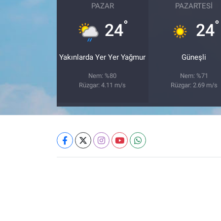
PAZAR
PAZARTESI
°
°
24
24
Yakınlarda Yer Yer Yağmur
Güneşli
Nem: %80
Nem: %71
Rüzgar: 4.11 m/s
Rüzgar: 2.69 m/s