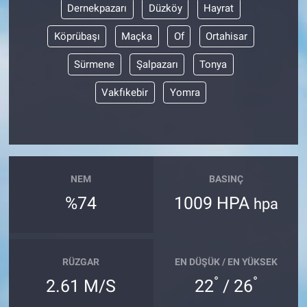
Dernekpazarı
Düzköy
Hayrat
Köprübaşı
Maçka
Of
Ortahisar
Sürmene
Şalpazarı
Tonya
Vakfıkebir
Yomra
NEM
BASINÇ
%74
1009 HPA
hpa
RÜZGAR
EN DÜŞÜK / EN YÜKSEK
°
°
2.61 M/S
22
/ 26