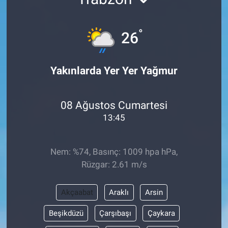
°
26
Yakınlarda Yer Yer Yağmur
08 Ağustos Cumartesi
13:45
Nem: %74, Basınç: 1009 hpa hPa,
Rüzgar: 2.61 m/s
Akçaabat
Araklı
Arsin
Beşikdüzü
Çarşıbaşı
Çaykara