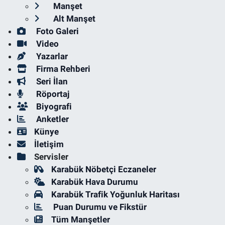
Manşet
Alt Manşet
Foto Galeri
Video
Yazarlar
Firma Rehberi
Seri İlan
Röportaj
Biyografi
Anketler
Künye
İletişim
Servisler
Karabük Nöbetçi Eczaneler
Karabük Hava Durumu
Karabük Trafik Yoğunluk Haritası
Puan Durumu ve Fikstür
Tüm Manşetler