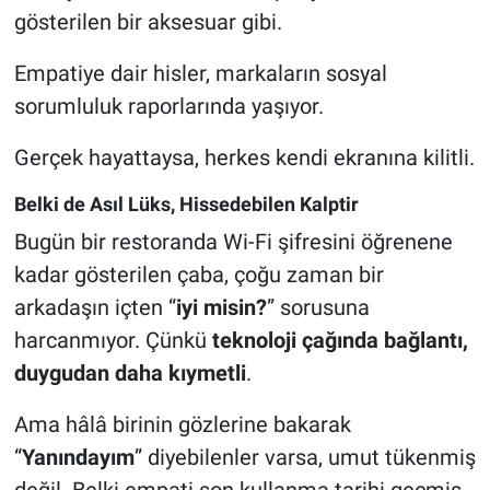
gösterilen bir aksesuar gibi.
Empatiye dair hisler, markaların sosyal
sorumluluk raporlarında yaşıyor.
Gerçek hayattaysa, herkes kendi ekranına kilitli.
Belki de Asıl Lüks, Hissedebilen Kalptir
Bugün bir restoranda Wi-Fi şifresini öğrenene
kadar gösterilen çaba, çoğu zaman bir
arkadaşın içten “
iyi misin?
” sorusuna
harcanmıyor. Çünkü
teknoloji çağında bağlantı,
duygudan daha kıymetli
.
Ama hâlâ birinin gözlerine bakarak
“
Yanındayım
” diyebilenler varsa, umut tükenmiş
değil. Belki empati son kullanma tarihi geçmiş