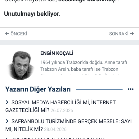
Unutulmayı bekliyor.
ÖNCEKI
SONRAKI
ENGİN KOÇALİ
1964 yılında Trabzon’da doğdu. Anne tarafı
Trabzon Arsin, baba tarafı ise Trabzon
Sürmene Çamburnu kökenlidir. İlkokulu
Kayabaşı İlkokulu’nda, 3 yıllık ortaokulu ve
Yazarın Diğer Yazıları
lise 1'i TED Karabük Koleji’nde tamamladı.
Lise eğitimi hayatına Karabük Endüstri
SOSYAL MEDYA HABERCİLİĞİ Mİ, İNTERNET
Meslek Lisesi Tesviye Bölümü’nde devam
GAZETECİLİĞİ Mİ?
etti. 1987 yılında Gazi Üniversitesi Teknik
26.07.2026
Eğitim Fakültesi’nden mezun oldu. Bağlantı
SAFRANBOLU TURİZMİNDE GERÇEK MESELE: SAYI
elemanları imalatı sektöründe uzun yıllar
MI, NİTELİK Mİ?
28.04.2026
faaliyet gösterdi ve çeşitli projeler geliştirdi.
1998 sel felaketi ve 2002 ekonomik krizi