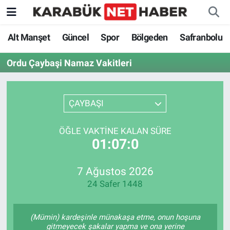
Alt Manşet
Güncel
Spor
Bölgeden
Safranbolu
Ordu Çaybaşi Namaz Vakitleri
ÇAYBAŞI
ÖĞLE VAKTINE KALAN SÜRE
01:07:0
7 Ağustos 2026
24 Safer 1448
(Mümin) kardeşinle münakaşa etme, onun hoşuna
gitmeyecek şakalar yapma ve ona yerine