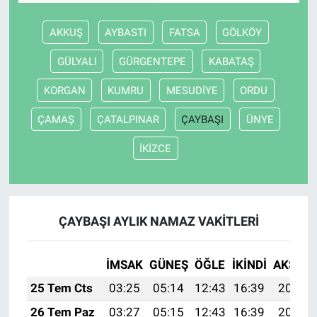
AKKUŞ
AYBASTI
FATSA
GÖLKÖY
GÜLYALI
GÜRGENTEPE
KABATAŞ
KORGAN
KUMRU
MESUDİYE
ORDU
ÇAMAŞ
ÇATALPINAR
ÇAYBAŞI
ÜNYE
İKİZCE
ÇAYBAŞI AYLIK NAMAZ VAKITLERI
İMSAK
GÜNEŞ
ÖĞLE
İKINDI
AKŞAM
25 Tem Cts
03:25
05:14
12:43
16:39
20:03
26 Tem Paz
03:27
05:15
12:43
16:39
20:02