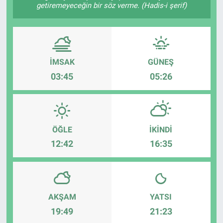
getiremeyeceğin bir söz verme. (Hadis-i şerif)
İMSAK
GÜNEŞ
03:45
05:26
ÖĞLE
İKINDI
12:42
16:35
AKŞAM
YATSI
19:49
21:23