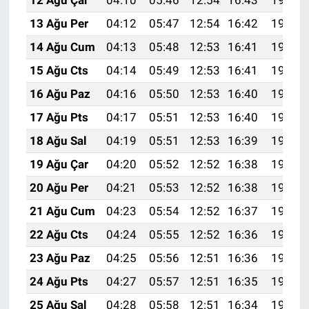
12 Ağu Çar
04:10
05:46
12:54
16:43
19:52
13 Ağu Per
04:12
05:47
12:54
16:42
19:50
14 Ağu Cum
04:13
05:48
12:53
16:41
19:49
15 Ağu Cts
04:14
05:49
12:53
16:41
19:48
16 Ağu Paz
04:16
05:50
12:53
16:40
19:47
17 Ağu Pts
04:17
05:51
12:53
16:40
19:45
18 Ağu Sal
04:19
05:51
12:53
16:39
19:44
19 Ağu Çar
04:20
05:52
12:52
16:38
19:42
20 Ağu Per
04:21
05:53
12:52
16:38
19:41
21 Ağu Cum
04:23
05:54
12:52
16:37
19:40
22 Ağu Cts
04:24
05:55
12:52
16:36
19:38
23 Ağu Paz
04:25
05:56
12:51
16:36
19:37
24 Ağu Pts
04:27
05:57
12:51
16:35
19:35
25 Ağu Sal
04:28
05:58
12:51
16:34
19:34