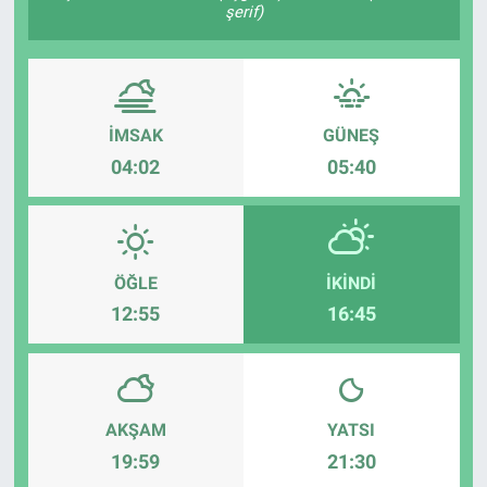
şerif)
İMSAK
GÜNEŞ
04:02
05:40
ÖĞLE
İKINDI
12:55
16:45
AKŞAM
YATSI
19:59
21:30