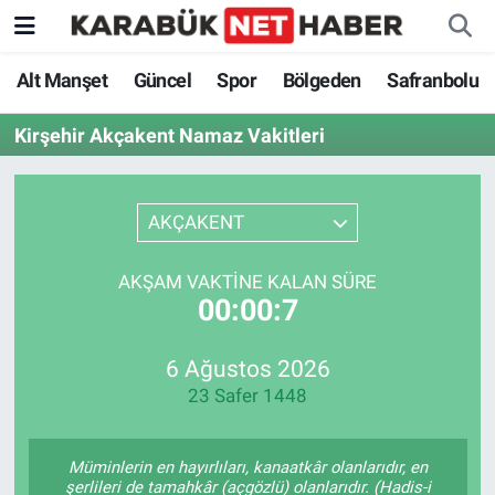
Alt Manşet
Güncel
Spor
Bölgeden
Safranbolu
Kirşehir Akçakent Namaz Vakitleri
AKÇAKENT
AKŞAM VAKTINE KALAN SÜRE
00:00:7
6 Ağustos 2026
23 Safer 1448
Müminlerin en hayırlıları, kanaatkâr olanlarıdır, en
şerlileri de tamahkâr (açgözlü) olanlarıdır. (Hadis-i