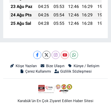
23 Ağu Paz
04:25
05:53
12:46
16:29
19:30
24 Ağu Pts
04:26
05:54
12:46
16:29
19:28
25 Ağu Sal
04:28
05:55
12:46
16:28
19:27
Köşe Yazıları
Bize Ulaşın
Künye / İletişim
Çerez Kullanımı
Gizlilik Sözleşmesi
Karabük'ün En Çok Ziyaret Edilen Haber Sitesi