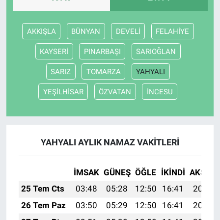
AKKIŞLA
BÜNYAN
DEVELİ
FELAHİYE
KAYSERİ
PINARBAŞI
SARIOĞLAN
SARIZ
TOMARZA
YAHYALI
YEŞİLHİSAR
ÖZVATAN
İNCESU
YAHYALI AYLIK NAMAZ VAKITLERI
İMSAK
GÜNEŞ
ÖĞLE
İKINDI
AKŞAM
25 Tem Cts
03:48
05:28
12:50
16:41
20:02
26 Tem Paz
03:50
05:29
12:50
16:41
20:01