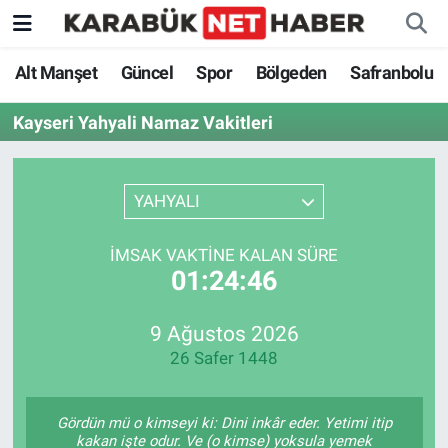
Alt Manşet
Güncel
Spor
Bölgeden
Safranbolu
Kayseri Yahyali Namaz Vakitleri
YAHYALI
İMSAK VAKTINE KALAN SÜRE
01:24:46
9 Ağustos 2026
26 Safer 1448
Gördün mü o kimseyi ki: Dini inkâr eder. Yetimi itip
kakan işte odur. Ve (o kimse) yoksula yemek