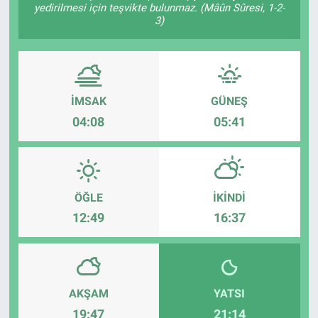
yedirilmesi için teşvikte bulunmaz. (Mâûn Sûresi, 1-2-
3)
İMSAK
GÜNEŞ
04:08
05:41
ÖĞLE
İKINDI
12:49
16:37
AKŞAM
YATSI
19:47
21:14