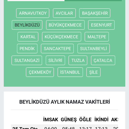
ARNAVUTKOY
AVCILAR
BAŞAKŞEHİR
BEYLİKDÜZÜ
BÜYÜKÇEKMECE
ESENYURT
KARTAL
KÜÇÜKÇEKMECE
MALTEPE
PENDİK
SANCAKTEPE
SULTANBEYLİ
SULTANGAZİ
SİLİVRİ
TUZLA
ÇATALCA
ÇEKMEKÖY
İSTANBUL
ŞİLE
BEYLİKDÜZÜ AYLIK NAMAZ VAKITLERI
İMSAK
GÜNEŞ
ÖĞLE
İKINDI
AKŞAM