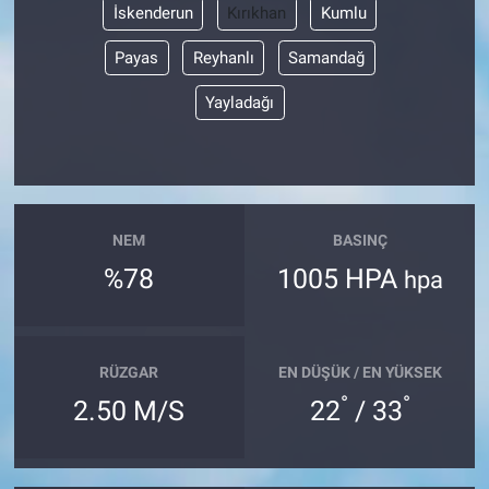
İskenderun
Kırıkhan
Kumlu
Payas
Reyhanlı
Samandağ
Yayladağı
NEM
BASINÇ
%78
1005 HPA
hpa
RÜZGAR
EN DÜŞÜK / EN YÜKSEK
°
°
2.50 M/S
22
/ 33