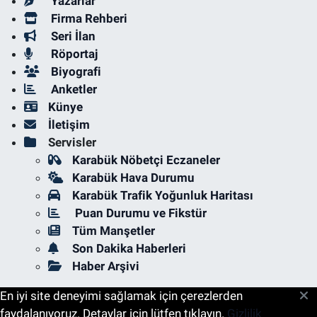
Yazarlar
Firma Rehberi
Seri İlan
Röportaj
Biyografi
Anketler
Künye
İletişim
Servisler
Karabük Nöbetçi Eczaneler
Karabük Hava Durumu
Karabük Trafik Yoğunluk Haritası
Puan Durumu ve Fikstür
Tüm Manşetler
Son Dakika Haberleri
Haber Arşivi
En iyi site deneyimi sağlamak için çerezlerden
faydalanıyoruz. Detaylar için lütfen tıklayın.
Gizlilik