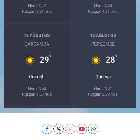
Nem: %62
Nem: %53
Rüzgar: 3.31 m/s
Rüzgar: 4.61 m/s
12 AĞUSTOS
13 AĞUSTOS
ÇARŞAMBA
PERŞEMBE
°
°
29
28
Güneşli
Güneşli
Nem: %52
Nem: %51
Rüzgar: 4.69 m/s
Rüzgar: 3.89 m/s