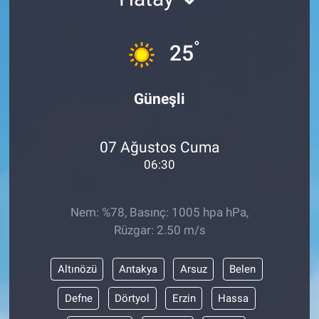
°
25
Güneşli
07 Ağustos Cuma
06:30
Nem: %78, Basınç: 1005 hpa hPa,
Rüzgar: 2.50 m/s
Altınözü
Antakya
Arsuz
Belen
Defne
Dörtyol
Erzin
Hassa