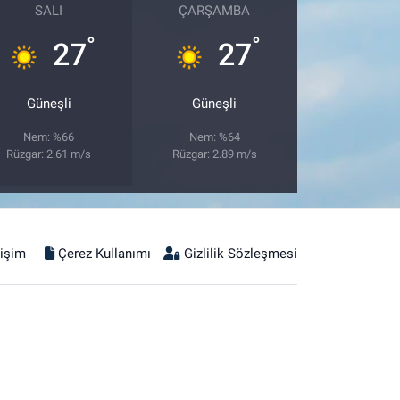
SALI
ÇARŞAMBA
°
°
27
27
Güneşli
Güneşli
Nem: %66
Nem: %64
Rüzgar: 2.61 m/s
Rüzgar: 2.89 m/s
tişim
Çerez Kullanımı
Gizlilik Sözleşmesi