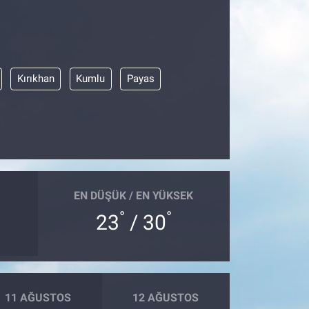
Kırıkhan
Kumlu
Payas
EN DÜŞÜK / EN YÜKSEK
°
°
23
/ 30
11 AĞUSTOS
12 AĞUSTOS