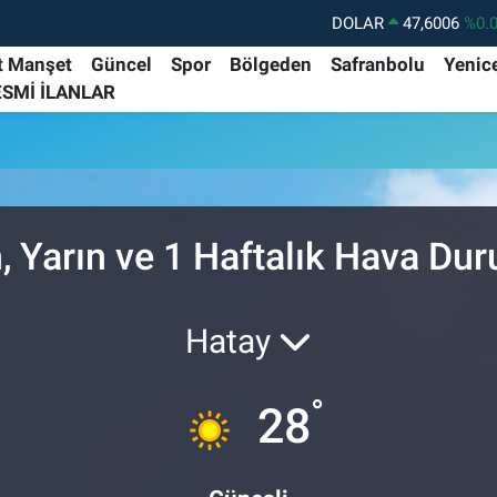
DOLAR
47,6006
%0.
EURO
55,0250
%0.
t Manşet
Güncel
Spor
Bölgeden
Safranbolu
Yenic
ESMİ İLANLAR
STERLİN
64,2398
%0
GRAM ALTIN
6513.94
%0.
BİST100
13.768
%4
BITCOIN
64.602,05
%0.
, Yarın ve 1 Haftalık Hava Du
Hatay
°
28