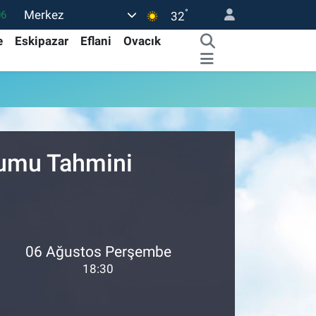
°
Merkez
06
32
02
e
Eskipazar
Eflani
Ovacık
.2
32
8
69
rumu Tahmini
06 Ağustos Perşembe
18:30