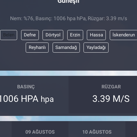
Güneşli
Nem: %76, Basınç: 1006 hpa hPa, Rüzgar: 3.39 m/s
Belen
Defne
Dörtyol
Erzin
Hassa
İskenderun
Reyhanlı
Samandağ
Yayladağı
BASINÇ
RÜZGAR
1006 HPA
3.39 M/S
hpa
09 AĞUSTOS
10 AĞUSTOS