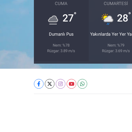
CUMA
CUMARTESI
°
°
27
28
Dumanlı Pus
Yakınlarda Yer Yer Y
Nem: %78
Nem: %79
Rüzgar: 3.89 m/s
Rüzgar: 3.69 m/s