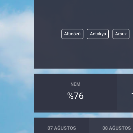
Altınözü
Antakya
Arsuz
NEM
%76
07 AĞUSTOS
08 AĞUSTOS