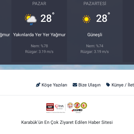
PAZAR
PAZARTESI
°
°
28
28
ağmur
Yakınlarda Yer Yer Yağmur
Güneşli
Nem: %78
Nem: %74
Rüzgar: 3.19 m/s
Rüzgar: 3.19 m/s
Köşe Yazıları
Bize Ulaşın
Künye / İle
Karabük'ün En Çok Ziyaret Edilen Haber Sitesi