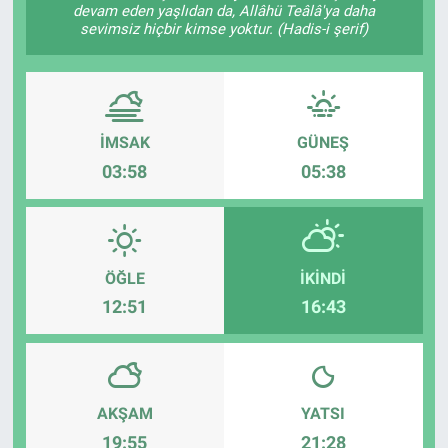
devam eden yaşlıdan da, Allâhü Teâlâ'ya daha
sevimsiz hiçbir kimse yoktur. (Hadis-i şerif)
İMSAK
GÜNEŞ
03:58
05:38
ÖĞLE
İKINDI
12:51
16:43
AKŞAM
YATSI
19:55
21:28