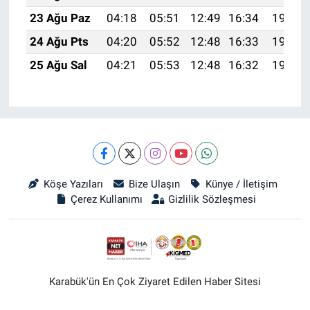
23 Ağu Paz
04:18
05:51
12:49
16:34
19:36
24 Ağu Pts
04:20
05:52
12:48
16:33
19:34
25 Ağu Sal
04:21
05:53
12:48
16:32
19:33
Köşe Yazıları
Bize Ulaşın
Künye / İletişim
Çerez Kullanımı
Gizlilik Sözleşmesi
Karabük'ün En Çok Ziyaret Edilen Haber Sitesi