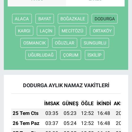
ALACA
BAYAT
BOĞAZKALE
DODURGA
KARGI
LAÇİN
MECİTÖZÜ
ORTAKÖY
OSMANCIK
OĞUZLAR
SUNGURLU
UĞURLUDAĞ
ÇORUM
İSKİLİP
DODURGA AYLIK NAMAZ VAKITLERI
İMSAK
GÜNEŞ
ÖĞLE
İKINDI
AKŞAM
25 Tem Cts
03:35
05:23
12:52
16:48
20:11
26 Tem Paz
03:37
05:24
12:52
16:48
20:11