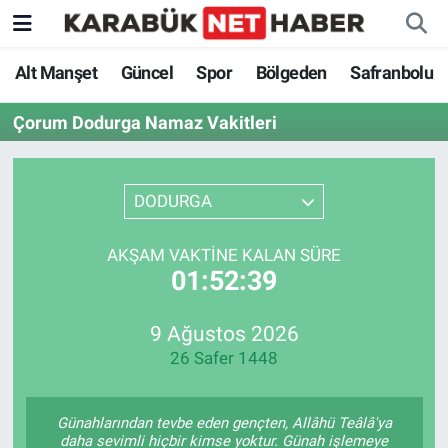
Alt Manşet
Güncel
Spor
Bölgeden
Safranbolu
Çorum Dodurga Namaz Vakitleri
DODURGA
AKŞAM VAKTINE KALAN SÜRE
01:52:39
9 Ağustos 2026
26 Safer 1448
Günahlarından tevbe eden gençten, Allâhü Teâlâ'ya
daha sevimli hiçbir kimse yoktur. Günah işlemeye