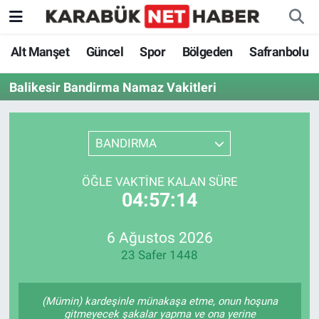
Alt Manşet
Güncel
Spor
Bölgeden
Safranbolu
Balikesir Bandirma Namaz Vakitleri
BANDIRMA
ÖĞLE VAKTINE KALAN SÜRE
04:57:14
6 Ağustos 2026
23 Safer 1448
(Mümin) kardeşinle münakaşa etme, onun hoşuna
gitmeyecek şakalar yapma ve ona yerine