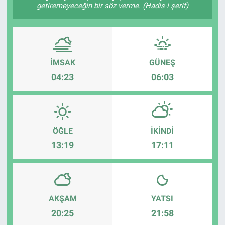
getiremeyeceğin bir söz verme. (Hadis-i şerif)
İMSAK
GÜNEŞ
04:23
06:03
ÖĞLE
İKINDI
13:19
17:11
AKŞAM
YATSI
20:25
21:58