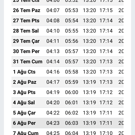
25 Tem Cts
04:06
05:52
13:20
17:15
20:37
26 Tem Paz
04:07
05:53
13:20
17:15
20:37
27 Tem Pts
04:08
05:54
13:20
17:14
20:36
28 Tem Sal
04:10
05:55
13:20
17:14
20:35
29 Tem Çar
04:11
05:56
13:20
17:14
20:34
30 Tem Per
04:13
05:57
13:20
17:14
20:33
31 Tem Cum
04:14
05:57
13:20
17:13
20:32
1 Ağu Cts
04:16
05:58
13:20
17:13
20:31
2 Ağu Paz
04:17
05:59
13:19
17:13
20:30
3 Ağu Pts
04:19
06:00
13:19
17:12
20:29
4 Ağu Sal
04:20
06:01
13:19
17:12
20:27
5 Ağu Çar
04:22
06:02
13:19
17:11
20:26
6 Ağu Per
04:23
06:03
13:19
17:11
20:25
7 Ağu Cum
04:25
06:04
13:19
17:10
20:24