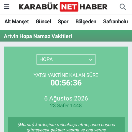
Alt Manşet
Güncel
Spor
Bölgeden
Safranbolu
Artvin Hopa Namaz Vakitleri
HOPA
YATSI VAKTINE KALAN SÜRE
00:56:36
6 Ağustos 2026
23 Safer 1448
(Mümin) kardeşinle münakaşa etme, onun hoşuna
gitmeyecek şakalar yapma ve ona yerine