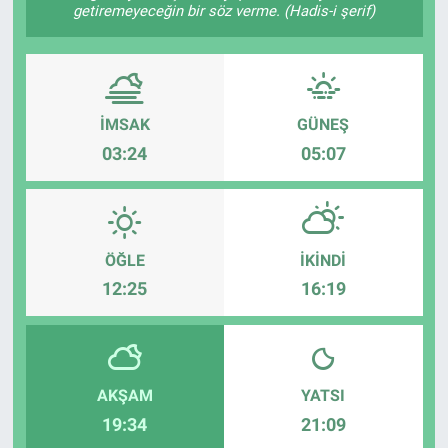
getiremeyeceğin bir söz verme. (Hadis-i şerif)
İMSAK
GÜNEŞ
03:24
05:07
ÖĞLE
İKINDI
12:25
16:19
AKŞAM
YATSI
19:34
21:09