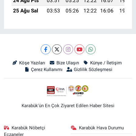
24 Ağu Pts
03:51
05:25
12:22
16:07
19:09
25 Ağu Sal
03:53
05:26
12:22
16:06
19:07
Köşe Yazıları
Bize Ulaşın
Künye / İletişim
Çerez Kullanımı
Gizlilik Sözleşmesi
Karabük'ün En Çok Ziyaret Edilen Haber Sitesi
Karabük Nöbetçi
Karabük Hava Durumu
Eczaneler