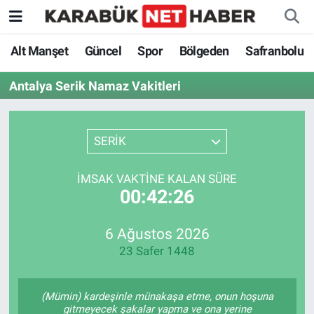
Alt Manşet
Güncel
Spor
Bölgeden
Safranbolu
Antalya Serik Namaz Vakitleri
SERİK
İMSAK VAKTINE KALAN SÜRE
00:42:26
6 Ağustos 2026
23 Safer 1448
(Mümin) kardeşinle münakaşa etme, onun hoşuna
gitmeyecek şakalar yapma ve ona yerine