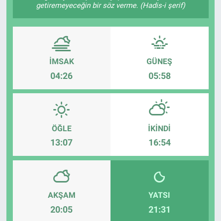
getiremeyeceğin bir söz verme. (Hadis-i şerif)
İMSAK
GÜNEŞ
04:26
05:58
ÖĞLE
İKINDI
13:07
16:54
AKŞAM
YATSI
20:05
21:31