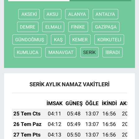
AKSEKİ
AKSU
ALANYA
ANTALYA
DEMRE
ELMALI
FİNİKE
GAZİPAŞA
GÜNDOĞMUŞ
KAŞ
KEMER
KORKUTELİ
KUMLUCA
MANAVGAT
SERİK
İBRADI
SERİK AYLIK NAMAZ VAKITLERI
İMSAK
GÜNEŞ
ÖĞLE
İKINDI
AKŞAM
25 Tem Cts
04:11
05:48
13:07
16:56
20:16
26 Tem Paz
04:12
05:49
13:07
16:56
20:15
27 Tem Pts
04:13
05:50
13:07
16:56
20:15