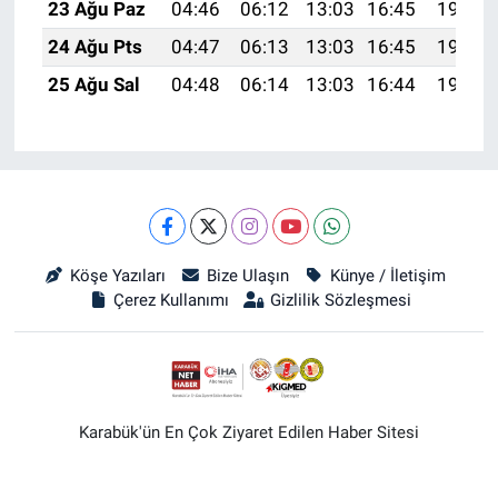
23 Ağu Paz
04:46
06:12
13:03
16:45
19:45
24 Ağu Pts
04:47
06:13
13:03
16:45
19:44
25 Ağu Sal
04:48
06:14
13:03
16:44
19:42
Köşe Yazıları
Bize Ulaşın
Künye / İletişim
Çerez Kullanımı
Gizlilik Sözleşmesi
Karabük'ün En Çok Ziyaret Edilen Haber Sitesi