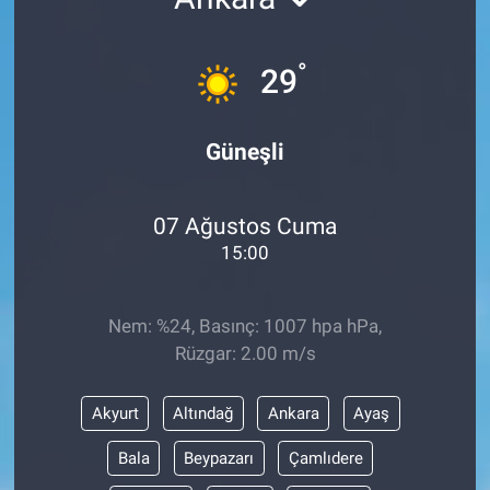
°
29
Güneşli
07 Ağustos Cuma
15:00
Nem: %24, Basınç: 1007 hpa hPa,
Rüzgar: 2.00 m/s
Akyurt
Altındağ
Ankara
Ayaş
Bala
Beypazarı
Çamlıdere