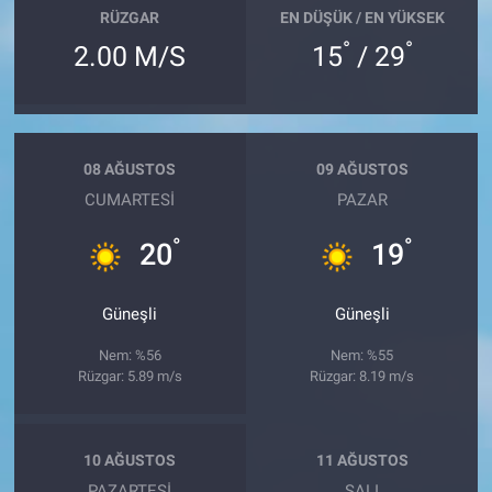
RÜZGAR
EN DÜŞÜK / EN YÜKSEK
°
°
2.00 M/S
15
/ 29
08 AĞUSTOS
09 AĞUSTOS
CUMARTESI
PAZAR
°
°
20
19
Güneşli
Güneşli
Nem: %56
Nem: %55
Rüzgar: 5.89 m/s
Rüzgar: 8.19 m/s
10 AĞUSTOS
11 AĞUSTOS
PAZARTESI
SALI