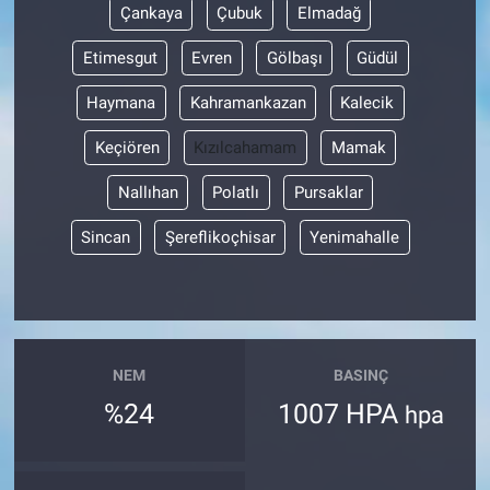
Çankaya
Çubuk
Elmadağ
Etimesgut
Evren
Gölbaşı
Güdül
Haymana
Kahramankazan
Kalecik
Keçiören
Kızılcahamam
Mamak
Nallıhan
Polatlı
Pursaklar
Sincan
Şereflikoçhisar
Yenimahalle
NEM
BASINÇ
%24
1007 HPA
hpa