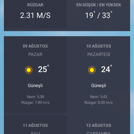
RÜZGAR
EN DÜŞÜK / EN YÜKSEK
°
°
2.31 M/S
19
/ 33
09 AĞUSTOS
10 AĞUSTOS
PAZAR
PAZARTESI
°
°
25
24
Güneşli
Güneşli
Nem: %38
Nem: %43
Rüzgar: 7.89 m/s
Rüzgar: 8.00 m/s
11 AĞUSTOS
12 AĞUSTOS
SALI
ÇARŞAMBA