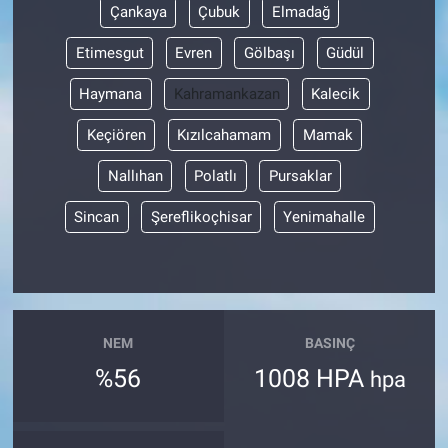
Çankaya
Çubuk
Elmadağ
Etimesgut
Evren
Gölbaşı
Güdül
Haymana
Kahramankazan
Kalecik
Keçiören
Kızılcahamam
Mamak
Nallıhan
Polatlı
Pursaklar
Sincan
Şereflikoçhisar
Yenimahalle
NEM
BASINÇ
%56
1008 HPA
hpa