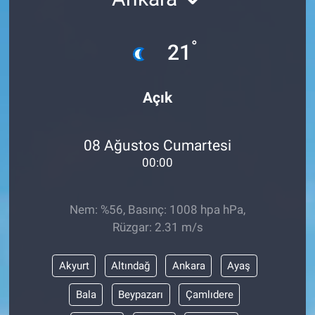
°
21
Açık
08 Ağustos Cumartesi
00:00
Nem: %56, Basınç: 1008 hpa hPa,
Rüzgar: 2.31 m/s
Akyurt
Altındağ
Ankara
Ayaş
Bala
Beypazarı
Çamlıdere