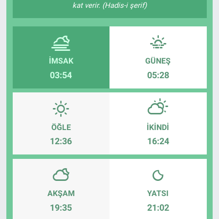
kat verir. (Hadis-i şerif)
İMSAK
GÜNEŞ
03:54
05:28
ÖĞLE
İKINDI
12:36
16:24
AKŞAM
YATSI
19:35
21:02