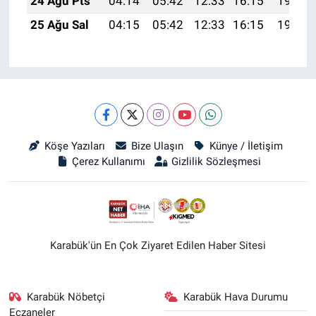
24 Ağu Pts
04:14
05:42
12:33
16:15
19:15
25 Ağu Sal
04:15
05:42
12:33
16:15
19:13
Köşe Yazıları
Bize Ulaşın
Künye / İletişim
Çerez Kullanımı
Gizlilik Sözleşmesi
Karabük'ün En Çok Ziyaret Edilen Haber Sitesi
Karabük Nöbetçi
Karabük Hava Durumu
Eczaneler