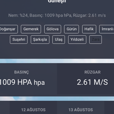
Güneşli
Nem: %24, Basınç: 1009 hpa hPa, Rüzgar: 2.61 m/s
Doğanşar
Gemerek
Gölova
Gürün
Hafik
İmranlı
Suşehri
Şarkışla
Ulaş
Yıldızeli
Zara
BASINÇ
RÜZGAR
1009 HPA
2.61 M/S
hpa
12 AĞUSTOS
13 AĞUSTOS