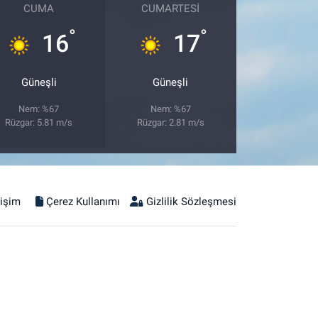
CUMA
CUMARTESI
°
°
16
17
Güneşli
Güneşli
Nem: %67
Nem: %67
Rüzgar: 5.81 m/s
Rüzgar: 2.81 m/s
tişim
Çerez Kullanımı
Gizlilik Sözleşmesi