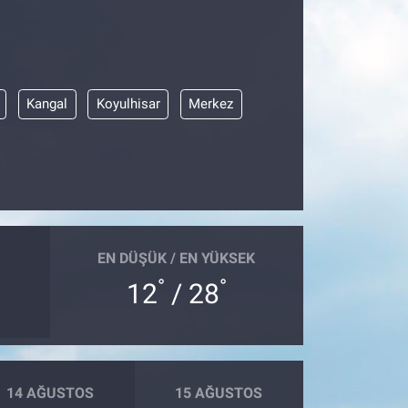
Kangal
Koyulhisar
Merkez
EN DÜŞÜK / EN YÜKSEK
°
°
12
/ 28
14 AĞUSTOS
15 AĞUSTOS