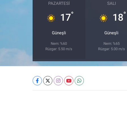
PAZARTESI
SALI
°
°
17
18
Güneşli
Güneşli
Nem: %60
Nem: %65
Rüzgar: 5.50 m/s
Rüzgar: 5.00 m/s