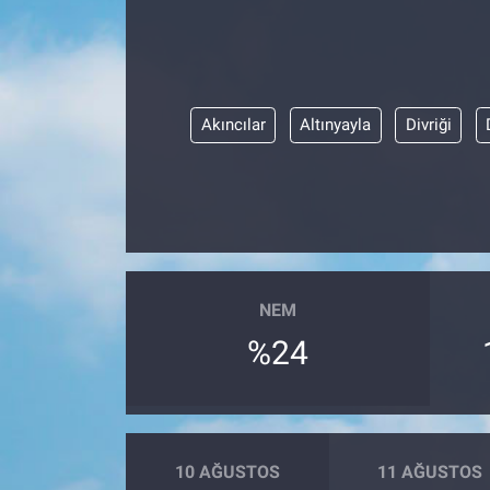
Akıncılar
Altınyayla
Divriği
NEM
%24
10 AĞUSTOS
11 AĞUSTOS