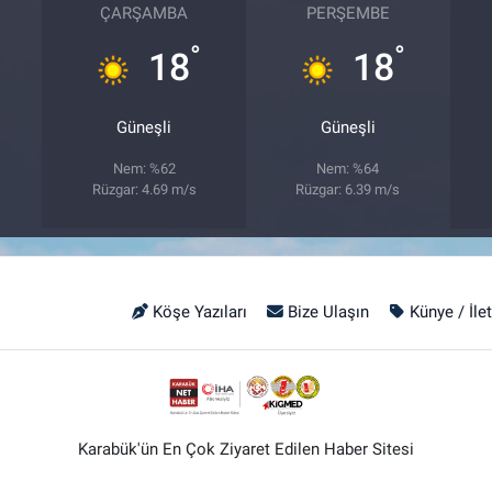
ÇARŞAMBA
PERŞEMBE
°
°
18
18
Güneşli
Güneşli
Nem: %62
Nem: %64
Rüzgar: 4.69 m/s
Rüzgar: 6.39 m/s
Köşe Yazıları
Bize Ulaşın
Künye / İle
Karabük'ün En Çok Ziyaret Edilen Haber Sitesi