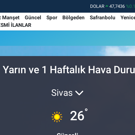
DOLAR
47,7436
%0.
EURO
55,2510
%0.
t Manşet
Güncel
Spor
Bölgeden
Safranbolu
Yenic
ESMİ İLANLAR
STERLİN
64,4811
%0.
GRAM ALTIN
6660.55
%
BİST100
13.779
%-
BITCOIN
64.840,97
%-0.
 Yarın ve 1 Haftalık Hava Du
Sivas
°
26