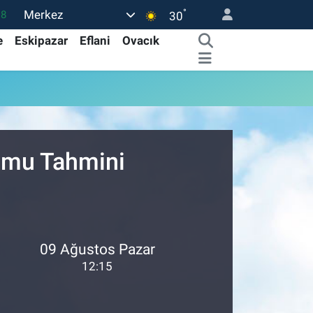
°
Merkez
18
30
32
e
Eskipazar
Eflani
Ovacık
38
0
14
15
rumu Tahmini
09 Ağustos Pazar
12:15