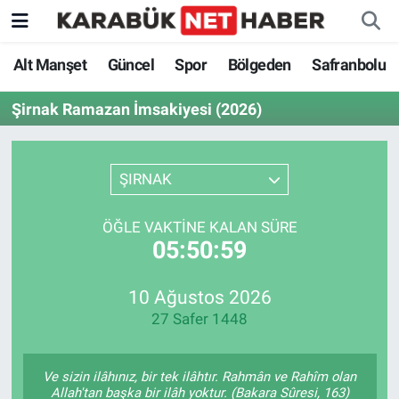
Alt Manşet
Güncel
Spor
Bölgeden
Safranbolu
Şirnak Ramazan İmsakiyesi (2026)
ŞIRNAK
ÖĞLE VAKTINE KALAN SÜRE
05:50:59
10 Ağustos 2026
27 Safer 1448
Ve sizin ilâhınız, bir tek ilâhtır. Rahmân ve Rahîm olan
Allah'tan başka bir ilâh yoktur. (Bakara Sûresi, 163)