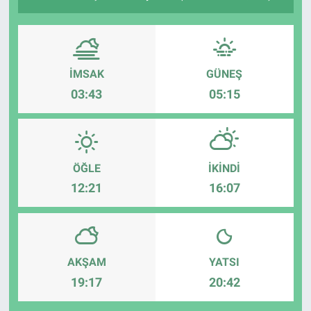
İMSAK
GÜNEŞ
03:43
05:15
ÖĞLE
İKINDI
12:21
16:07
AKŞAM
YATSI
19:17
20:42