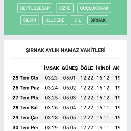
BEYTÜŞŞEBAP
CİZRE
GÜÇLÜKONAK
SİLOPİ
ULUDERE
İDİL
ŞIRNAK
ŞIRNAK AYLIK NAMAZ VAKITLERI
İMSAK
GÜNEŞ
ÖĞLE
İKINDI
AKŞAM
25 Tem Cts
03:23
05:01
12:22
16:12
19:32
26 Tem Paz
03:24
05:02
12:22
16:12
19:31
27 Tem Pts
03:25
05:03
12:22
16:12
19:31
28 Tem Sal
03:26
05:04
12:22
16:11
19:30
29 Tem Çar
03:28
05:05
12:22
16:11
19:29
30 Tem Per
03:29
05:05
12:22
16:11
19:28