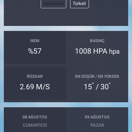
Saraydüzü
Türkeli
NEM
BASINÇ
%57
1008 HPA
hpa
RÜZGAR
EN DÜŞÜK / EN YÜKSEK
°
°
2.69 M/S
15
/ 30
08 AĞUSTOS
09 AĞUSTOS
CUMARTESI
PAZAR