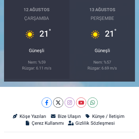
12 AĞUSTOS
13 AĞUSTOS
ÇARŞAMBA
PERŞEMBE
°
°
21
21
Güneşli
Güneşli
Nem: %59
Nem: %57
Rüzgar: 6.11 m/s
Rüzgar: 6.69 m/s
Köşe Yazıları
Bize Ulaşın
Künye / İletişim
Çerez Kullanımı
Gizlilik Sözleşmesi