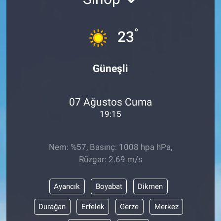
°
23
Güneşli
07 Ağustos Cuma
19:15
Nem: %57, Basınç: 1008 hpa hPa,
Rüzgar: 2.69 m/s
Ayancık
Boyabat
Dikmen
Durağan
Erfelek
Gerze
Merkez