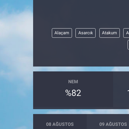
Alaçam
Asarcık
Atakum
A
NEM
%82
08 AĞUSTOS
09 AĞUSTOS