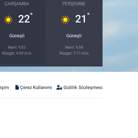
ÇARŞAMBA
PERŞEMBE
°
°
22
21
Güneşli
Güneşli
Nem: %53
Nem: %54
Rüzgar: 4.69 m/s
Rüzgar: 7.11 m/s
tişim
Çerez Kullanımı
Gizlilik Sözleşmesi