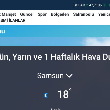
DOLAR
47,7106
%0.
EURO
55,1652
%0.
t Manşet
Güncel
Spor
Bölgeden
Safranbolu
Yenic
ESMİ İLANLAR
STERLİN
64,4046
%0.
mu
GRAM ALTIN
6648.99
%2.
BİST100
13.773
%-
BITCOIN
65.130,04
%1
ün, Yarın ve 1 Haftalık Hava
Samsun
°
18