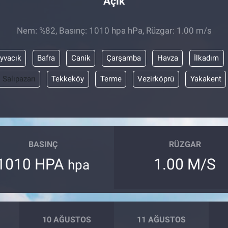
Açık
Nem: %82, Basınç: 1010 hpa hPa, Rüzgar: 1.00 m/s
yvacık
Bafra
Canik
Çarşamba
Havza
İlkadım
Salıpazarı
Tekkeköy
Terme
Vezirköprü
Yakakent
BASINÇ
RÜZGAR
1010 HPA
1.00 M/S
hpa
10 AĞUSTOS
11 AĞUSTOS