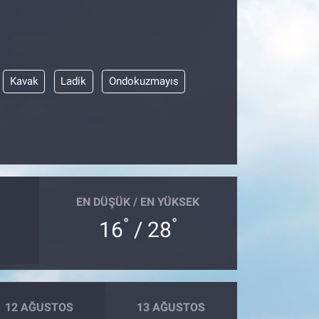
Kavak
Ladik
Ondokuzmayıs
EN DÜŞÜK / EN YÜKSEK
°
°
16
/ 28
12 AĞUSTOS
13 AĞUSTOS