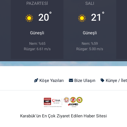
PAZARTESI
SALI
°
°
20
21
Güneşli
Güneşli
Nem: %65
Nem: %59
Rüzgar: 6.61 m/s
Rüzgar: 5.00 m/s
Köşe Yazıları
Bize Ulaşın
Künye / İle
Karabük'ün En Çok Ziyaret Edilen Haber Sitesi