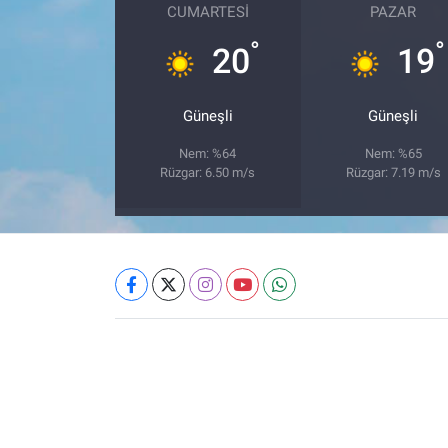
CUMARTESI
PAZAR
°
°
20
19
Güneşli
Güneşli
Nem: %64
Nem: %65
Rüzgar: 6.50 m/s
Rüzgar: 7.19 m/s