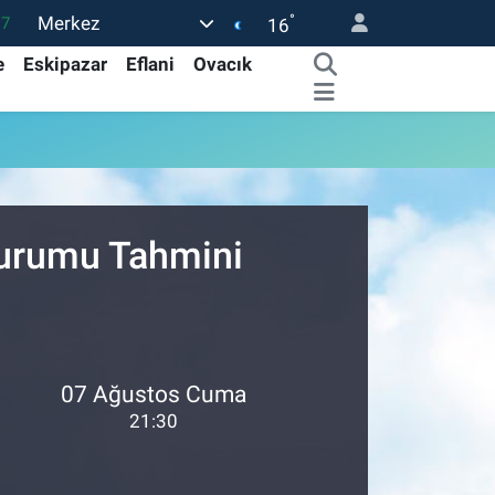
°
Merkez
17
16
27
e
Eskipazar
Eflani
Ovacık
35
59
19
.2
 Durumu Tahmini
07 Ağustos Cuma
21:30