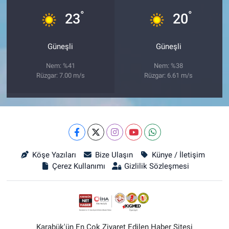
°
°
23
20
Güneşli
Güneşli
Nem: %41
Nem: %38
Rüzgar: 7.00 m/s
Rüzgar: 6.61 m/s
Köşe Yazıları
Bize Ulaşın
Künye / İletişim
Çerez Kullanımı
Gizlilik Sözleşmesi
Karabük'ün En Çok Ziyaret Edilen Haber Sitesi