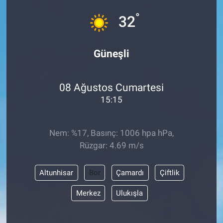
°
32
Güneşli
08 Ağustos Cumartesi
15:15
Nem: %17, Basınç: 1006 hpa hPa,
Rüzgar: 4.69 m/s
Altunhisar
Bor
Çamardı
Çiftlik
Merkez
Ulukışla