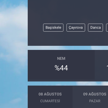
Başiskele
Çayırova
Darıca
NEM
%44
08 AĞUSTOS
09 AĞUSTOS
CUMARTESI
PAZAR