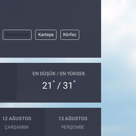
Karamürsel
Kartepe
Körfez
EN DÜŞÜK / EN YÜKSEK
°
°
21
/ 31
12 AĞUSTOS
13 AĞUSTOS
ÇARŞAMBA
PERŞEMBE