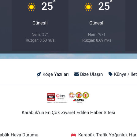
°
°
25
25
Güneşli
Güneşli
Nem: %71
Nem: %71
Rüzgar: 8.50 m/s
Rüzgar: 8.69 m/s
Köşe Yazıları
Bize Ulaşın
Künye / İle
Karabük'ün En Çok Ziyaret Edilen Haber Sitesi
rabük Hava Durumu
Karabük Trafik Yoğunluk Hari