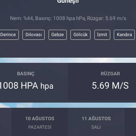
Güneşli
Nem: %44, Basınç: 1008 hpa hPa, Rüzgar: 5.69 m/s
Derince
Dilovası
Gebze
Gölcük
İzmit
Kandıra
BASINÇ
RÜZGAR
1008 HPA
5.69 M/S
hpa
10 AĞUSTOS
11 AĞUSTOS
PAZARTESI
SALI