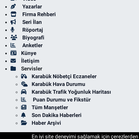
Yazarlar
Firma Rehberi
Seri İlan
Röportaj
Biyografi
Anketler
Künye
İletişim
Servisler
Karabük Nöbetçi Eczaneler
Karabük Hava Durumu
Karabük Trafik Yoğunluk Haritası
Puan Durumu ve Fikstür
Tüm Manşetler
Son Dakika Haberleri
Haber Arşivi
En iyi site deneyimi sağlamak için çerezlerden f