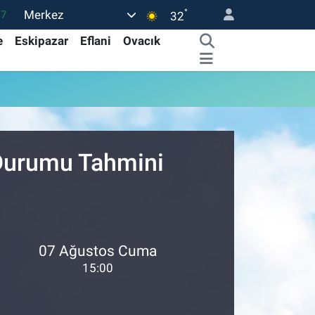
°
Merkez
17
32
01
e
Eskipazar
Eflani
Ovacık
02
12
4
76
 Durumu Tahmini
07 Ağustos Cuma
15:00