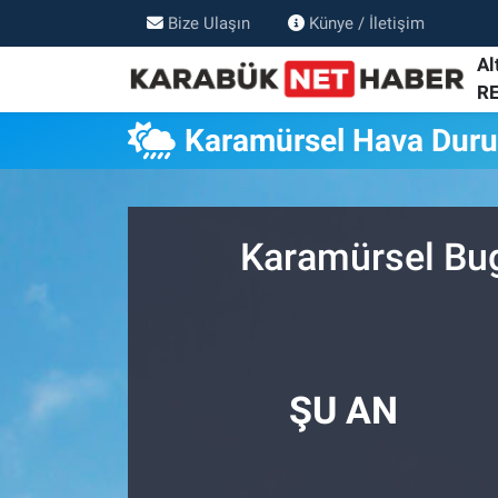
Bize Ulaşın
Künye / İletişim
Al
R
Karamürsel Hava Dur
Karamürsel Bug
ŞU AN