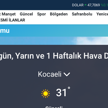
DOLAR
47,7069
%0.
EURO
55,0265
%0.
t Manşet
Güncel
Spor
Bölgeden
Safranbolu
Yenic
ESMİ İLANLAR
STERLİN
64,1897
%0.
umu
GRAM ALTIN
6618.49
%2.
BİST100
13.887
%6
BITCOIN
64.360,53
%-0.
ün, Yarın ve 1 Haftalık Hava
Kocaeli
°
31