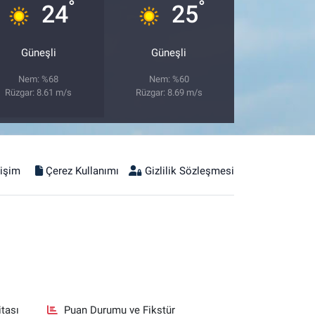
°
°
24
25
Güneşli
Güneşli
Nem: %68
Nem: %60
Rüzgar: 8.61 m/s
Rüzgar: 8.69 m/s
tişim
Çerez Kullanımı
Gizlilik Sözleşmesi
tası
Puan Durumu ve Fikstür