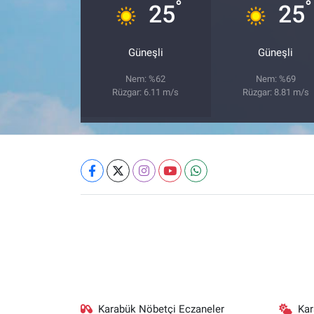
°
°
25
25
Güneşli
Güneşli
Nem: %62
Nem: %69
Rüzgar: 6.11 m/s
Rüzgar: 8.81 m/s
Karabük Nöbetçi Eczaneler
Ka