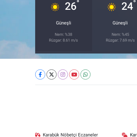
°
°
26
24
Güneşli
Güneşli
Nem: %38
Nem: %45
Rüzgar: 8.61 m/s
Rüzgar: 7.69 m/s
Karabük Nöbetçi Eczaneler
Ka