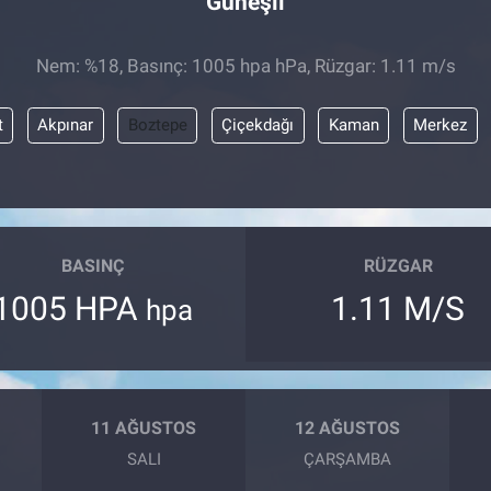
Güneşli
Nem: %18, Basınç: 1005 hpa hPa, Rüzgar: 1.11 m/s
t
Akpınar
Boztepe
Çiçekdağı
Kaman
Merkez
BASINÇ
RÜZGAR
1005 HPA
1.11 M/S
hpa
11 AĞUSTOS
12 AĞUSTOS
SALI
ÇARŞAMBA