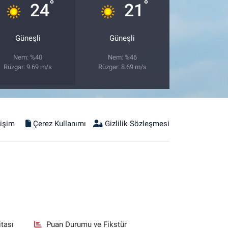
°
°
24
21
Güneşli
Güneşli
Nem: %40
Nem: %46
Rüzgar: 9.69 m/s
Rüzgar: 8.69 m/s
tişim
Çerez Kullanımı
Gizlilik Sözleşmesi
tası
Puan Durumu ve Fikstür