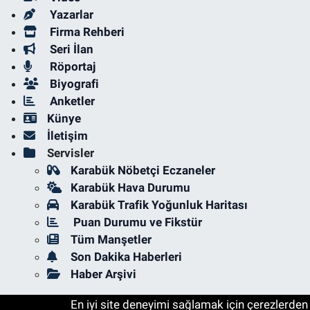
Yazarlar
Firma Rehberi
Seri İlan
Röportaj
Biyografi
Anketler
Künye
İletişim
Servisler
Karabük Nöbetçi Eczaneler
Karabük Hava Durumu
Karabük Trafik Yoğunluk Haritası
Puan Durumu ve Fikstür
Tüm Manşetler
Son Dakika Haberleri
Haber Arşivi
En iyi site deneyimi sağlamak için çerezlerden f