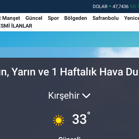
DOLAR
47,7436
%0.
EURO
55,2510
%0.
t Manşet
Güncel
Spor
Bölgeden
Safranbolu
Yenic
ESMİ İLANLAR
STERLİN
64,4811
%0.
GRAM ALTIN
6660.55
%0.
BİST100
13.779
%-
BITCOIN
64.944,08
%-0.
n, Yarın ve 1 Haftalık Hava D
Kırşehir
°
33