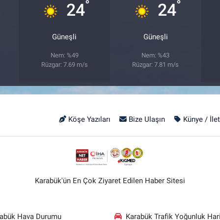
°
°
24
24
Güneşli
Güneşli
Nem: %49
Nem: %43
Rüzgar: 7.69 m/s
Rüzgar: 7.81 m/s
Köşe Yazıları
Bize Ulaşın
Künye / İle
Karabük'ün En Çok Ziyaret Edilen Haber Sitesi
rabük Hava Durumu
Karabük Trafik Yoğunluk Hari