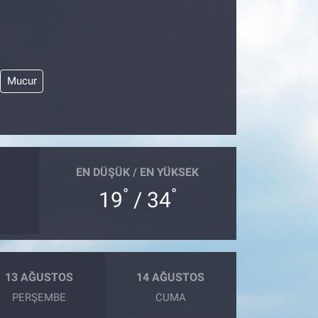
Mucur
EN DÜŞÜK / EN YÜKSEK
°
°
19
/ 34
13 AĞUSTOS
14 AĞUSTOS
PERŞEMBE
CUMA