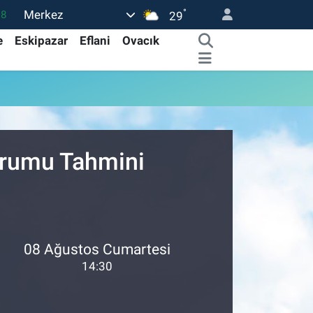
°
Merkez
18
29
32
e
Eskipazar
Eflani
Ovacık
38
03
14
18
urumu Tahmini
08 Ağustos Cumartesi
14:30