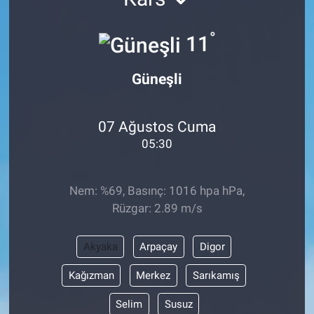
°
11
Güneşli
07 Ağustos Cuma
05:30
Nem: %69, Basınç: 1016 hpa hPa,
Rüzgar: 2.89 m/s
Akyaka
Arpaçay
Digor
Kağızman
Merkez
Sarıkamış
Selim
Susuz