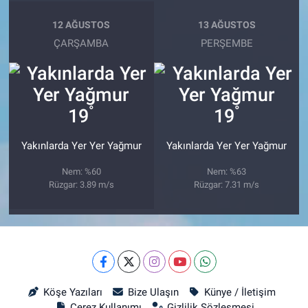
12 AĞUSTOS
13 AĞUSTOS
ÇARŞAMBA
PERŞEMBE
°
°
19
19
Yakınlarda Yer Yer Yağmur
Yakınlarda Yer Yer Yağmur
Nem: %60
Nem: %63
Rüzgar: 3.89 m/s
Rüzgar: 7.31 m/s
Köşe Yazıları
Bize Ulaşın
Künye / İletişim
Çerez Kullanımı
Gizlilik Sözleşmesi