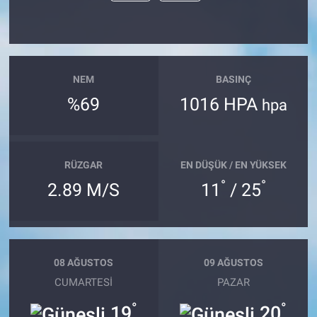
NEM
BASINÇ
%69
1016 HPA
hpa
RÜZGAR
EN DÜŞÜK / EN YÜKSEK
°
°
2.89 M/S
11
/ 25
08 AĞUSTOS
09 AĞUSTOS
CUMARTESI
PAZAR
°
°
19
20