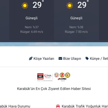
°
°
29
29
Güneşli
Güneşli
Nem: %37
Nem: %38
Rüzgar: 6.69 m/s
Rüzgar: 7.50 m/s
Köşe Yazıları
Bize Ulaşın
Künye / İle
Karabük'ün En Çok Ziyaret Edilen Haber Sitesi
rabük Hava Durumu
Karabük Trafik Yoğunluk Hari