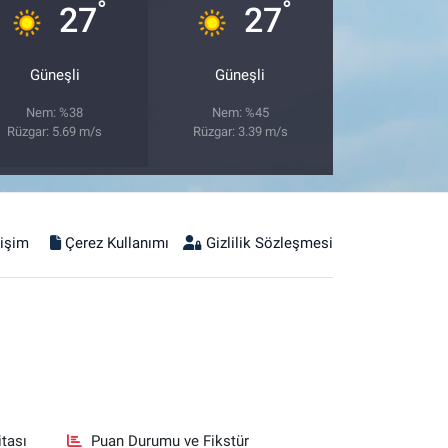
°
°
27
27
Güneşli
Güneşli
Nem: %38
Nem: %45
Rüzgar: 5.69 m/s
Rüzgar: 3.39 m/s
tişim
Çerez Kullanımı
Gizlilik Sözleşmesi
tası
Puan Durumu ve Fikstür