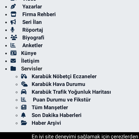
Yazarlar
Firma Rehberi
Seri İlan
Röportaj
Biyografi
Anketler
Künye
İletişim
Servisler
Karabük Nöbetçi Eczaneler
Karabük Hava Durumu
Karabük Trafik Yoğunluk Haritası
Puan Durumu ve Fikstür
Tüm Manşetler
Son Dakika Haberleri
Haber Arşivi
En iyi site deneyimi sağlamak için çerezlerden f