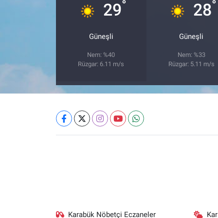
°
°
29
28
Güneşli
Güneşli
Nem: %40
Nem: %33
Rüzgar: 6.11 m/s
Rüzgar: 5.11 m/s
Karabük Nöbetçi Eczaneler
Ka