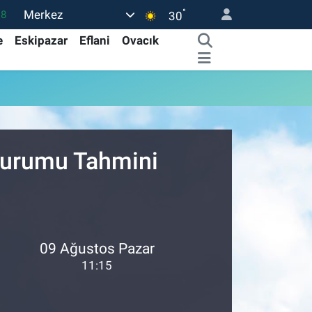
°
Merkez
18
30
32
e
Eskipazar
Eflani
Ovacık
38
0
14
15
 Durumu Tahmini
09 Ağustos Pazar
11:15