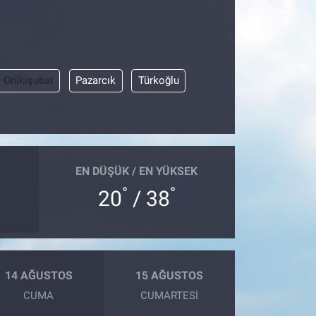
Onikişubat
Pazarcık
Türkoğlu
EN DÜŞÜK / EN YÜKSEK
°
°
20
/ 38
14 AĞUSTOS
15 AĞUSTOS
CUMA
CUMARTESI