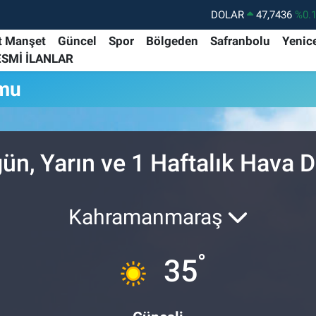
DOLAR
47,7436
%0.
EURO
55,2510
%0.
t Manşet
Güncel
Spor
Bölgeden
Safranbolu
Yenic
ESMİ İLANLAR
STERLİN
64,4811
%0.
umu
GRAM ALTIN
6660.55
%
BİST100
13.779
%-
BITCOIN
64.840,97
%-0.
ün, Yarın ve 1 Haftalık Hava
Kahramanmaraş
°
35