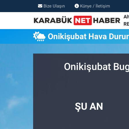
Bize Ulaşın
Künye / İletişim
Al
R
Onikişubat Hava Dur
Onikişubat Bug
ŞU AN