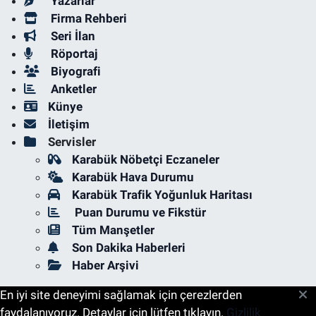
Yazarlar
Firma Rehberi
Seri İlan
Röportaj
Biyografi
Anketler
Künye
İletişim
Servisler
Karabük Nöbetçi Eczaneler
Karabük Hava Durumu
Karabük Trafik Yoğunluk Haritası
Puan Durumu ve Fikstür
Tüm Manşetler
Son Dakika Haberleri
Haber Arşivi
En iyi site deneyimi sağlamak için çerezlerden
faydalanıyoruz. Detaylar için lütfen tıklayın.
Gizlilik