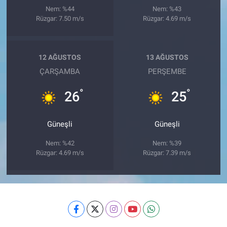
Nem: %44
Nem: %43
Rüzgar: 7.50 m/s
Rüzgar: 4.69 m/s
12 AĞUSTOS
13 AĞUSTOS
ÇARŞAMBA
PERŞEMBE
°
°
26
25
Güneşli
Güneşli
Nem: %42
Nem: %39
Rüzgar: 4.69 m/s
Rüzgar: 7.39 m/s