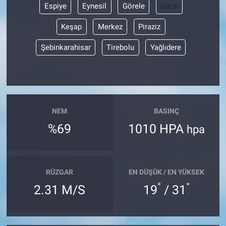
Espiye
Eynesil
Görele
Güce
Keşap
Merkez
Piraziz
Şebinkarahisar
Tirebolu
Yağlıdere
NEM
BASINÇ
%69
1010 HPA
hpa
RÜZGAR
EN DÜŞÜK / EN YÜKSEK
°
°
2.31 M/S
19
/ 31