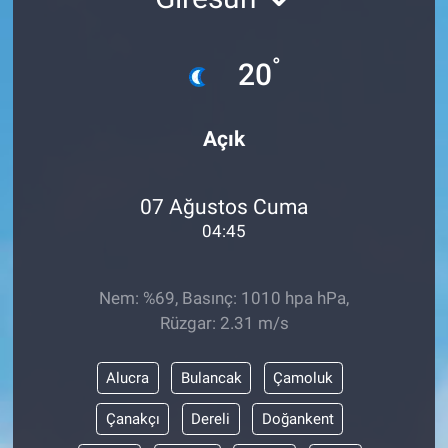
°
20
Açık
07 Ağustos Cuma
04:45
Nem: %69, Basınç: 1010 hpa hPa,
Rüzgar: 2.31 m/s
Alucra
Bulancak
Çamoluk
Çanakçı
Dereli
Doğankent