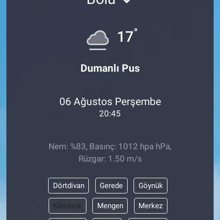
°
17
Dumanlı Pus
06 Ağustos Perşembe
20:45
Nem: %83, Basınç: 1012 hpa hPa,
Rüzgar: 1.50 m/s
Dörtdivan
Gerede
Göynük
Kıbrıscık
Mengen
Merkez