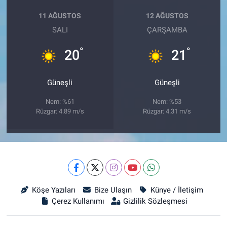
11 AĞUSTOS
12 AĞUSTOS
SALI
ÇARŞAMBA
°
°
20
21
Güneşli
Güneşli
Nem: %61
Nem: %53
Rüzgar: 4.89 m/s
Rüzgar: 4.31 m/s
Köşe Yazıları
Bize Ulaşın
Künye / İletişim
Çerez Kullanımı
Gizlilik Sözleşmesi