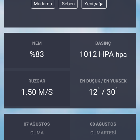
Mudurnu
Seben
Yeniçağa
NEM
BASINÇ
%83
1012 HPA
hpa
RÜZGAR
EN DÜŞÜK / EN YÜKSEK
°
°
1.50 M/S
12
/ 30
07 AĞUSTOS
08 AĞUSTOS
CUMA
CUMARTESI