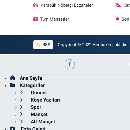
Karabük Nöbetçi Eczaneler
Ka
Tüm Manşetler
Son 
RSS
Copyright © 2022 Her hakkı saklıdır.
Ana Sayfa
Kategoriler
Güncel
Köşe Yazıları
Spor
Manşet
Alt Manşet
Foto Galeri