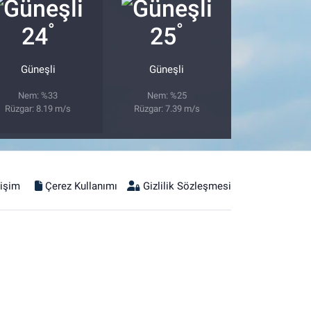
°
°
24
25
Güneşli
Güneşli
Nem: %33
Nem: %25
Rüzgar: 8.19 m/s
Rüzgar: 7.39 m/s
tişim
Çerez Kullanımı
Gizlilik Sözleşmesi