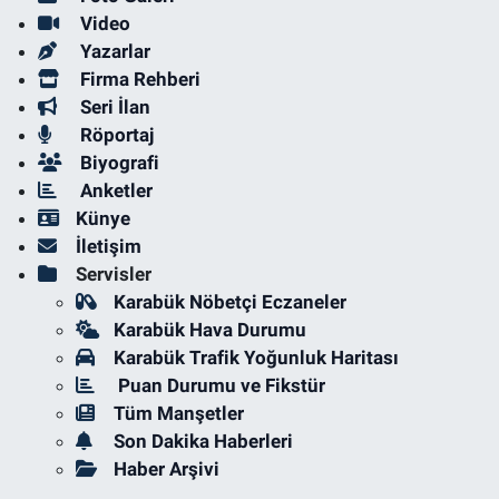
Video
Yazarlar
Firma Rehberi
Seri İlan
Röportaj
Biyografi
Anketler
Künye
İletişim
Servisler
Karabük Nöbetçi Eczaneler
Karabük Hava Durumu
Karabük Trafik Yoğunluk Haritası
Puan Durumu ve Fikstür
Tüm Manşetler
Son Dakika Haberleri
Haber Arşivi