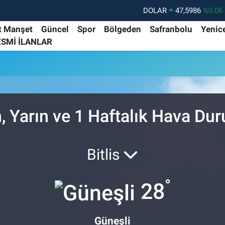
DOLAR
47,5986
%0.06
EURO
55,0700
%0.1
t Manşet
Güncel
Spor
Bölgeden
Safranbolu
Yenic
ESMİ İLANLAR
STERLİN
64,2438
%0.21
GRAM ALTIN
6518.23
%0.39
BİST100
13.703
%0
BITCOIN
64.475,47
%0.66
, Yarın ve 1 Haftalık Hava Du
Bitlis
°
28
Güneşli