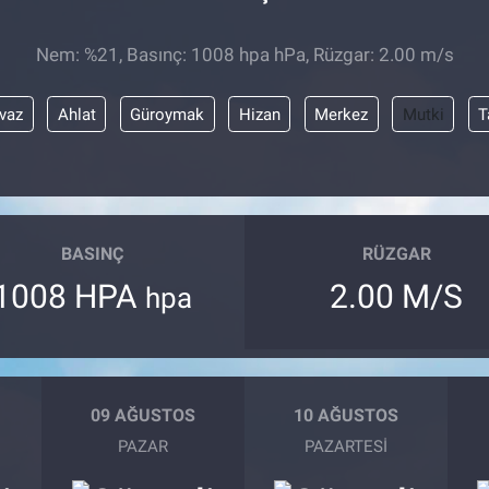
Nem: %21, Basınç: 1008 hpa hPa, Rüzgar: 2.00 m/s
vaz
Ahlat
Güroymak
Hizan
Merkez
Mutki
T
BASINÇ
RÜZGAR
1008 HPA
2.00 M/S
hpa
09 AĞUSTOS
10 AĞUSTOS
PAZAR
PAZARTESI