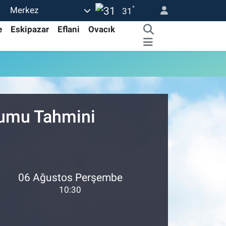
°
Merkez
31
e
Eskipazar
Eflani
Ovacık
rumu Tahmini
06 Ağustos Perşembe
10:30