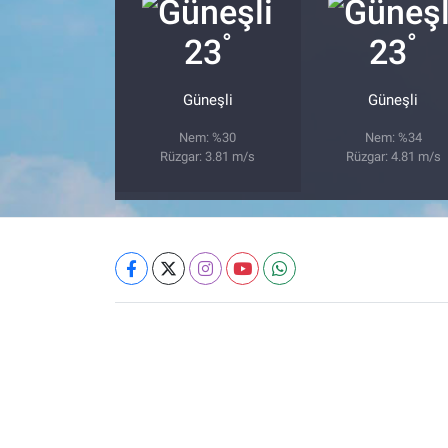
°
°
23
23
Güneşli
Güneşli
Nem: %30
Nem: %34
Rüzgar: 3.81 m/s
Rüzgar: 4.81 m/s