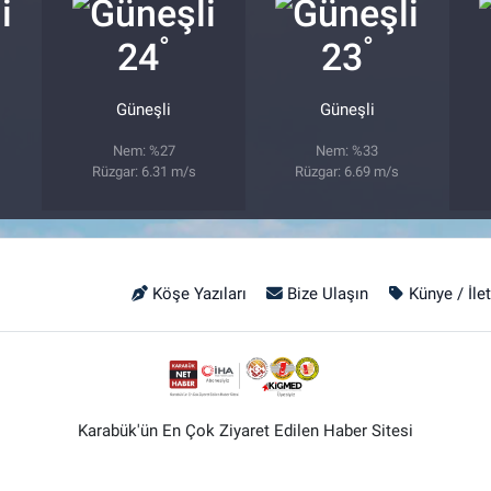
°
°
24
23
Güneşli
Güneşli
Nem: %27
Nem: %33
Rüzgar: 6.31 m/s
Rüzgar: 6.69 m/s
Köşe Yazıları
Bize Ulaşın
Künye / İle
Karabük'ün En Çok Ziyaret Edilen Haber Sitesi