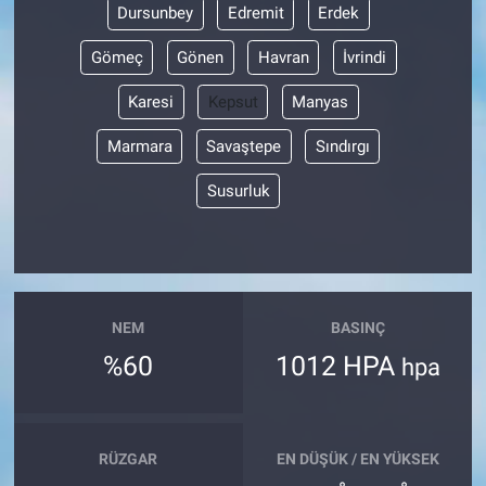
Dursunbey
Edremit
Erdek
Gömeç
Gönen
Havran
İvrindi
Karesi
Kepsut
Manyas
Marmara
Savaştepe
Sındırgı
Susurluk
NEM
BASINÇ
%60
1012 HPA
hpa
RÜZGAR
EN DÜŞÜK / EN YÜKSEK