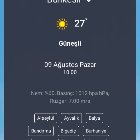
°
27
Güneşli
09 Ağustos Pazar
10:00
Nem: %60, Basınç: 1012 hpa hPa,
Rüzgar: 7.00 m/s
Altıeylül
Ayvalık
Balya
Bandırma
Bigadiç
Burhaniye