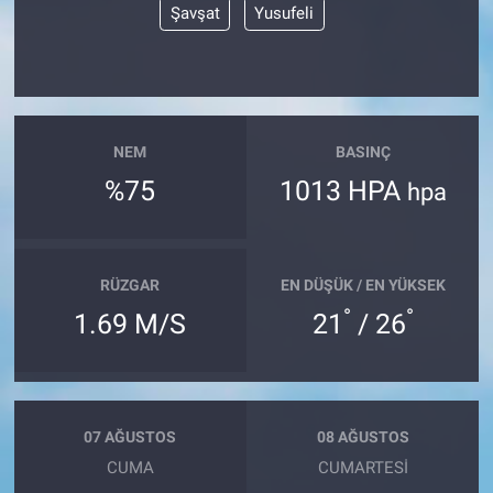
Şavşat
Yusufeli
NEM
BASINÇ
%75
1013 HPA
hpa
RÜZGAR
EN DÜŞÜK / EN YÜKSEK
°
°
1.69 M/S
21
/ 26
07 AĞUSTOS
08 AĞUSTOS
CUMA
CUMARTESI