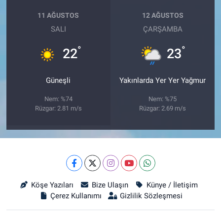
11 AĞUSTOS
12 AĞUSTOS
SALI
ÇARŞAMBA
°
°
22
23
Güneşli
Yakınlarda Yer Yer Yağmur
Nem: %74
Nem: %75
Rüzgar: 2.81 m/s
Rüzgar: 2.69 m/s
Köşe Yazıları
Bize Ulaşın
Künye / İletişim
Çerez Kullanımı
Gizlilik Sözleşmesi