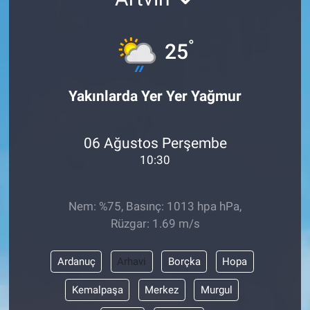
°
25
Yakınlarda Yer Yer Yağmur
06 Ağustos Perşembe
10:30
Nem: %75, Basınç: 1013 hpa hPa,
Rüzgar: 1.69 m/s
Ardanuç
Arhavi
Borçka
Hopa
Kemalpaşa
Merkez
Murgul